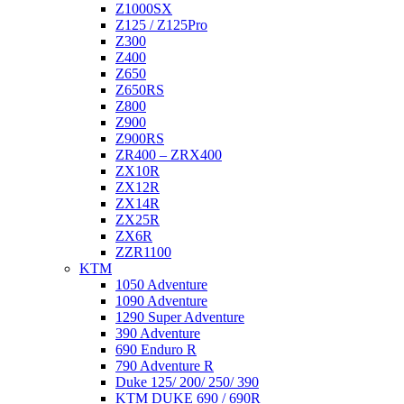
Z1000SX
Z125 / Z125Pro
Z300
Z400
Z650
Z650RS
Z800
Z900
Z900RS
ZR400 – ZRX400
ZX10R
ZX12R
ZX14R
ZX25R
ZX6R
ZZR1100
KTM
1050 Adventure
1090 Adventure
1290 Super Adventure
390 Adventure
690 Enduro R
790 Adventure R
Duke 125/ 200/ 250/ 390
KTM DUKE 690 / 690R