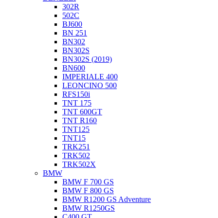
302R
502C
BJ600
BN 251
BN302
BN302S
BN302S (2019)
BN600
IMPERIALE 400
LEONCINO 500
RFS150i
TNT 175
TNT 600GT
TNT R160
TNT125
TNT15
TRK251
TRK502
TRK502X
BMW
BMW F 700 GS
BMW F 800 GS
BMW R1200 GS Adventure
BMW R1250GS
C400 GT