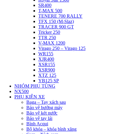
SR400
T-MAX 500
TENERE 700 RALLY
TFX 150 (M-Slaz)
TRACER 900 GT
Tricker 250
TTR 250
V-MAX 1200
Virago 250 – Virago 125
WR155
XJR400
XSR155
XSR900
XTZ 125
YB125 SP
NHÓM PHỤ TÙNG
NX500
PHỤ KIỆN XE
Baga – Tay xách sau
Bảo vệ bưởng máy
Bảo vệ két nước
Bảo vệ tay lái
Bình Acqui
Bộ khóa – khóa bình xăng