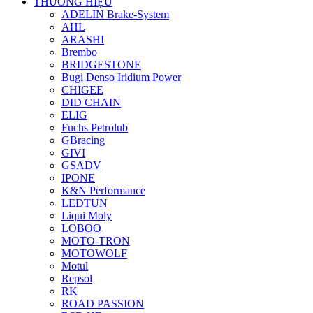
THƯƠNG HIỆU
ADELIN Brake-System
AHL
ARASHI
Brembo
BRIDGESTONE
Bugi Denso Iridium Power
CHIGEE
DID CHAIN
ELIG
Fuchs Petrolub
GBracing
GIVI
GSADV
IPONE
K&N Performance
LEDTUN
Liqui Moly
LOBOO
MOTO-TRON
MOTOWOLF
Motul
Repsol
RK
ROAD PASSION