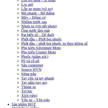
Led trợ sáng – xi nhan
Lọc gió
Lốp xe moto (vỏ xe)
Má phanh – Bố thắng
Máy – Động cơ
Nhông trước sau
Nhựa xe (chi tiết nhựa)
Ống nước làm mát
Pat biển số – Dè đuôi
Phớt dầu – Phớt bụi phuộc
Phớt dầu – phớt bụi phuộc xe theo thông số
Phụ kiện Adventure Moto
Phụ kiện Cruiser Moto
Phuộc (giảm xóc)
Pô và cổ pô
Sâu contermet
Source HVN
Sừng trâu
Tay côn và tay phanh
Tay nắm (tay ga)
Thùng xe
Trợ lực
Xích (sên)
Yên xe – Yên solo
Sản phẩm HOT