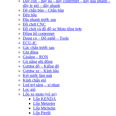
Dây côn – dây ga – dây contermet – dây dầu phanh –
dây le gió – dây phanh
Dè chắn bùn – Chắn bùn
Đèn hậu
Đĩa phanh trước sau
Đồ chơi CNC
Đồ chơi và đồ độ xe Moto tổng hợp
Đồng hồ contermet
Dụng cụ – Đồ nghề – Tools
ECU-IC
Gác chân trước sau
Ghi đông
Gioăng – RON
Gù nâng ghi đông
Gương độ – Kiếng độ
Gương xe – Kính hậu
Két nước làm mát
Kính chắn gió
Led trợ sáng – xi nhan
Lọc gió
Lốp xe moto (vỏ xe)
Lốp KENDA
Lốp Metzeler
Lốp Michelin
Lốp Pirelli