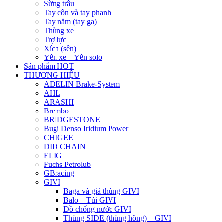
Sừng trâu
Tay côn và tay phanh
Tay nắm (tay ga)
Thùng xe
Trợ lực
Xích (sên)
Yên xe – Yên solo
Sản phẩm HOT
THƯƠNG HIỆU
ADELIN Brake-System
AHL
ARASHI
Brembo
BRIDGESTONE
Bugi Denso Iridium Power
CHIGEE
DID CHAIN
ELIG
Fuchs Petrolub
GBracing
GIVI
Baga và giá thùng GIVI
Balo – Túi GIVI
Đồ chống nước GIVI
Thùng SIDE (thùng hông) – GIVI