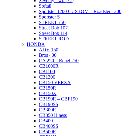
Seventy Two (72)
Softail
Sportster 1200 CUSTOM – Roadster 1200
Sportster S
STREET 750
Street Bob 107
Street Bob 114
STREET ROD
HONDA
ADV 150
Bros 400
CA 250 – Rebel 250
CB1000R
CB1100
CB1300
CB150 VERZA
CB150R
CB150X
CB190R – CBF190
CB190SS
CB300R
CB350 H'ness
CB400
CB400SS
CB500F