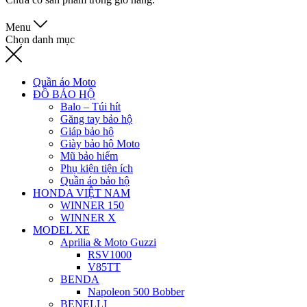
Menu
Chọn danh mục
Quần áo Moto
ĐỒ BẢO HỘ
Balo – Túi hít
Găng tay bảo hộ
Giáp bảo hộ
Giày bảo hộ Moto
Mũ bảo hiểm
Phụ kiện tiện ích
Quần áo bảo hộ
HONDA VIỆT NAM
WINNER 150
WINNER X
MODEL XE
Aprilia & Moto Guzzi
RSV1000
V85TT
BENDA
Napoleon 500 Bobber
BENELLI