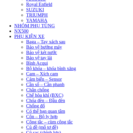
Royal Enfield
SUZUKI
TRIUMPH
YAMAHA
NHÓM PHỤ TÙNG
NX500
PHỤ KIỆN XE
Baga – Tay xách sau
Bảo vệ bưởng máy
Bảo vệ két nước
Bảo vệ tay lái
Bình Acqui
Bộ khóa – khóa bình xăng
Cam – Xích cam
Cảm biến – Sensor
Cần số – Cần phanh
Chân chống
Chế hòa khí (BXC)
Chóa đèn – Đầu đèn
Chống đổ
Có thể bạn quan tâm
Côn – Bộ ly hợp
Công tắc – cùm công tắc
Củ đề (mô tơ đề)
Củ sạc (chỉnh lưu)