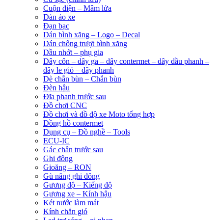
Cuộn điện – Mâm lửa
Dàn áo xe
Đạn bạc
Dán bình xăng – Logo – Decal
Dán chống trượt bình xăng
Dầu nhớt – phụ gia
Dây côn – dây ga – dây contermet – dây dầu phanh –
dây le gió – dây phanh
Dè chắn bùn – Chắn bùn
Đèn hậu
Đĩa phanh trước sau
Đồ chơi CNC
Đồ chơi và đồ độ xe Moto tổng hợp
Đồng hồ contermet
Dụng cụ – Đồ nghề – Tools
ECU-IC
Gác chân trước sau
Ghi đông
Gioăng – RON
Gù nâng ghi đông
Gương độ – Kiếng độ
Gương xe – Kính hậu
Két nước làm mát
Kính chắn gió