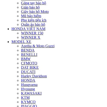
Găng tay bảo hộ
Giáp bảo hộ
Giày bảo hộ Moto
Mũ bảo hiểm
Phụ kiện tiện ích
Quần áo bảo hộ
HONDA VIỆT NAM
WINNER 150
WINNER X
MODEL XE
Aprilia & Moto Guzzi
BENDA
BENELLI
BMW
CFMOTO
DAT BIKE
DUCATI
Harley Davidson
HONDA
Husqvarna
Hyosung
KAWASAKI
KTM
KYMCO
PIAGGIO