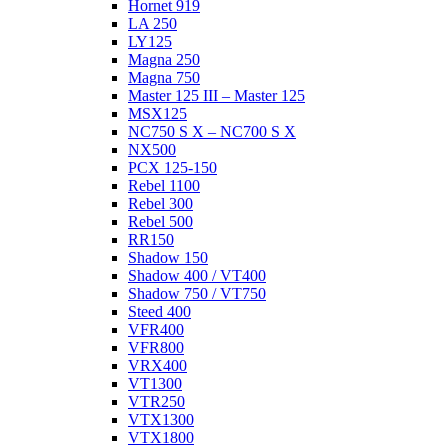
Hornet 919
LA 250
LY125
Magna 250
Magna 750
Master 125 III – Master 125
MSX125
NC750 S X – NC700 S X
NX500
PCX 125-150
Rebel 1100
Rebel 300
Rebel 500
RR150
Shadow 150
Shadow 400 / VT400
Shadow 750 / VT750
Steed 400
VFR400
VFR800
VRX400
VT1300
VTR250
VTX1300
VTX1800