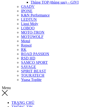
Thùng TOP (thùng sau) – GIVI
GSADV
IPONE
K&N Performance
LEDTUN
Liqui Moly
LOBOO
MOTO-TRON
MOTOWOLF
Motul
Repsol
RK
ROAD PASSION
RSD HD
SAMCO SPORT
SAVAGE
SPIRIT BEAST
TOURATECH
Yuasa Toplite
Menu
TRANG CHỦ
THÔNG TIN