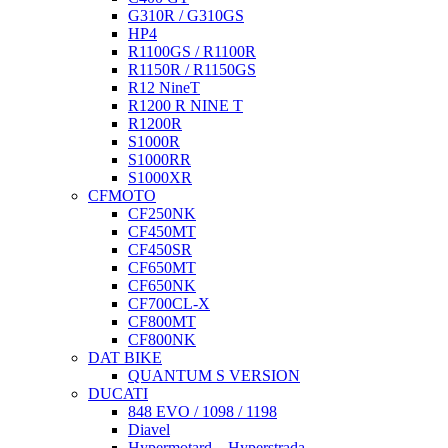
G310R / G310GS
HP4
R1100GS / R1100R
R1150R / R1150GS
R12 NineT
R1200 R NINE T
R1200R
S1000R
S1000RR
S1000XR
CFMOTO
CF250NK
CF450MT
CF450SR
CF650MT
CF650NK
CF700CL-X
CF800MT
CF800NK
DAT BIKE
QUANTUM S VERSION
DUCATI
848 EVO / 1098 / 1198
Diavel
Hypermotard – Hyperstrada