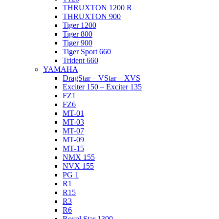
THRUXTON 1200 R
THRUXTON 900
Tiger 1200
Tiger 800
Tiger 900
Tiger Sport 660
Trident 660
YAMAHA
DragStar – VStar – XVS
Exciter 150 – Exciter 135
FZ1
FZ6
MT-01
MT-03
MT-07
MT-09
MT-15
NMX 155
NVX 155
PG 1
R1
R15
R3
R6
Royal Star 1300