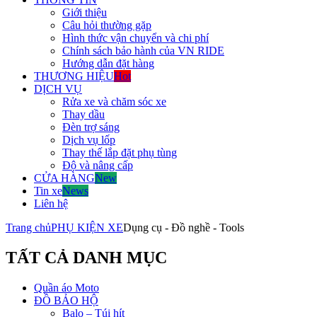
Giới thiệu
Câu hỏi thường gặp
Hình thức vận chuyển và chi phí
Chính sách bảo hành của VN RIDE
Hướng dẫn đặt hàng
THƯƠNG HIỆU
Hot
DỊCH VỤ
Rửa xe và chăm sóc xe
Thay dầu
Đèn trợ sáng
Dịch vụ lốp
Thay thế lắp đặt phụ tùng
Độ và nâng cấp
CỬA HÀNG
New
Tin xe
News
Liên hệ
Trang chủ
PHỤ KIỆN XE
Dụng cụ - Đồ nghề - Tools
TẤT CẢ DANH MỤC
Quần áo Moto
ĐỒ BẢO HỘ
Balo – Túi hít