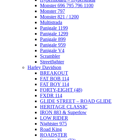
Monster 696 795 796 1100
Monster 797
Monster 821 / 1200
Multistrada
Panigale 1199
Panigale 1299
Panigale 899
Panigale 959
Panigale V4
Scrambler
Streetfighter
Harley Davidson
BREAKOUT
FAT BOB 114
FAT BOY 114
FORTY-EIGHT (48)
FXDR 114
GLIDE STREET – ROAD GLIDE
HERITAGE CLASSIC
IRON 883 & Superlow
LOW RIDER
Nightster 975
Road King
ROADSTER