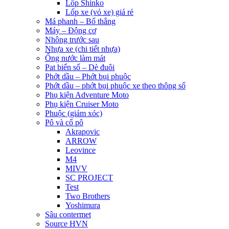
Lốp Shinko
Lốp xe (vỏ xe) giá rẻ
Má phanh – Bố thắng
Máy – Động cơ
Nhông trước sau
Nhựa xe (chi tiết nhựa)
Ống nước làm mát
Pat biển số – Dè đuôi
Phớt dầu – Phớt bụi phuộc
Phớt dầu – phớt bụi phuộc xe theo thông số
Phụ kiện Adventure Moto
Phụ kiện Cruiser Moto
Phuộc (giảm xóc)
Pô và cổ pô
Akrapovic
ARROW
Leovince
M4
MIVV
SC PROJECT
Test
Two Brothers
Yoshimura
Sâu contermet
Source HVN