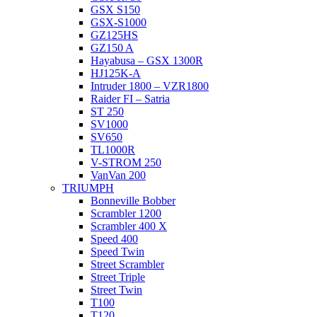
GSX S150
GSX-S1000
GZ125HS
GZ150 A
Hayabusa – GSX 1300R
HJ125K-A
Intruder 1800 – VZR1800
Raider FI – Satria
ST 250
SV1000
SV650
TL1000R
V-STROM 250
VanVan 200
TRIUMPH
Bonneville Bobber
Scrambler 1200
Scrambler 400 X
Speed 400
Speed Twin
Street Scrambler
Street Triple
Street Twin
T100
T120