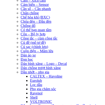
Cam – Xích cam
Cảm biến – Sensor
Cần số – Cần phanh
Chân chống
Chế hòa khí (BXC)
Chóa đèn – Đầu đèn
Chống đổ
Có thể bạn quan tâm
Côn – Bộ ly hợp
Công tắc – cùm công tắc
Củ đề (mô tơ đề)
Củ sạc (chỉnh lưu)
Cuộn điện – Mâm lửa
Dàn áo xe
Đạn bạc
Dán bình xăng – Logo – Decal
Dán chống trượt bình xăng
Dầu nhớt – phụ gia
CALTEX – Havoline
Eurolub
Lọc dầu
Phụ gia chăm sóc
Ravenol
Shell
VOLTRONIC