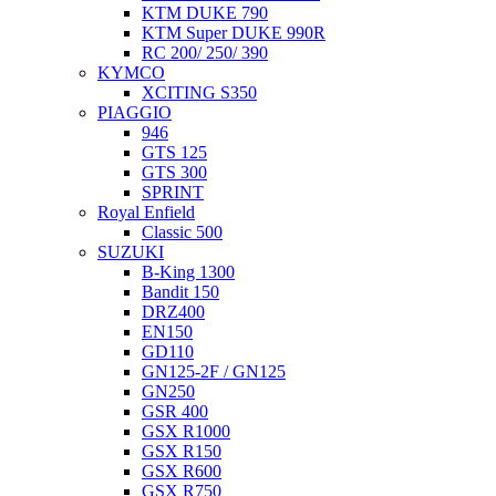
KTM DUKE 790
KTM Super DUKE 990R
RC 200/ 250/ 390
KYMCO
XCITING S350
PIAGGIO
946
GTS 125
GTS 300
SPRINT
Royal Enfield
Classic 500
SUZUKI
B-King 1300
Bandit 150
DRZ400
EN150
GD110
GN125-2F / GN125
GN250
GSR 400
GSX R1000
GSX R150
GSX R600
GSX R750