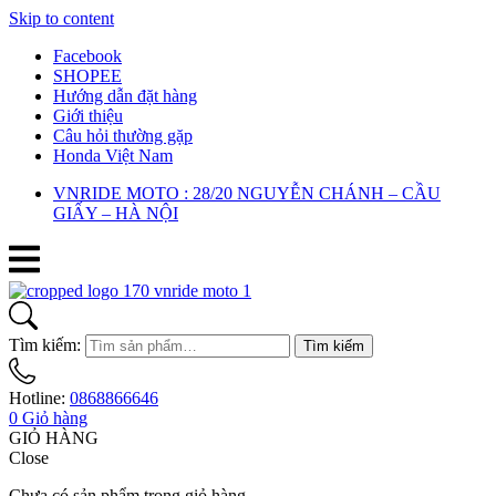
Skip to content
Facebook
SHOPEE
Hướng dẫn đặt hàng
Giới thiệu
Câu hỏi thường gặp
Honda Việt Nam
VNRIDE MOTO : 28/20 NGUYỄN CHÁNH – CẦU
GIẤY – HÀ NỘI
Tìm kiếm:
Tìm kiếm
Hotline:
0868866646
0
Giỏ hàng
GIỎ HÀNG
Close
Chưa có sản phẩm trong giỏ hàng.