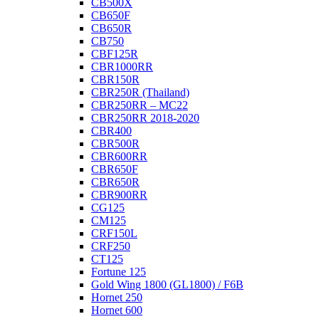
CB500X
CB650F
CB650R
CB750
CBF125R
CBR1000RR
CBR150R
CBR250R (Thailand)
CBR250RR – MC22
CBR250RR 2018-2020
CBR400
CBR500R
CBR600RR
CBR650F
CBR650R
CBR900RR
CG125
CM125
CRF150L
CRF250
CT125
Fortune 125
Gold Wing 1800 (GL1800) / F6B
Hornet 250
Hornet 600