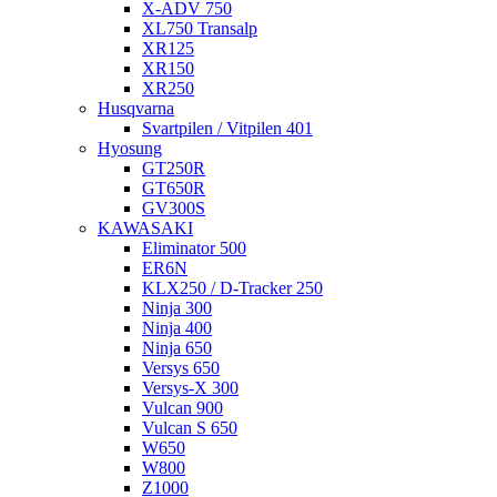
X-ADV 750
XL750 Transalp
XR125
XR150
XR250
Husqvarna
Svartpilen / Vitpilen 401
Hyosung
GT250R
GT650R
GV300S
KAWASAKI
Eliminator 500
ER6N
KLX250 / D-Tracker 250
Ninja 300
Ninja 400
Ninja 650
Versys 650
Versys-X 300
Vulcan 900
Vulcan S 650
W650
W800
Z1000