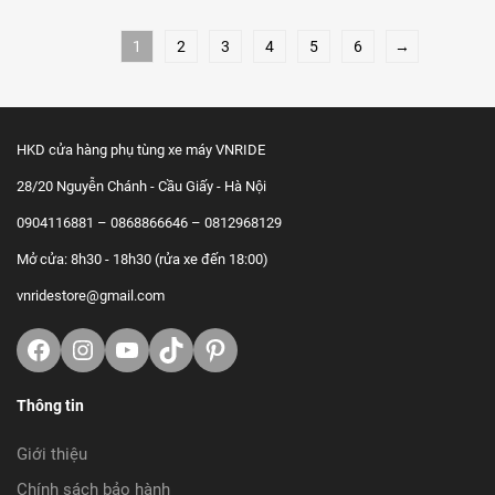
1
2
3
4
5
6
→
HKD cửa hàng phụ tùng xe máy VNRIDE
28/20 Nguyễn Chánh - Cầu Giấy - Hà Nội
0904116881 – 0868866646 – 0812968129
Mở cửa: 8h30 - 18h30 (rửa xe đến 18:00)
vnridestore@gmail.com
Facebook
Instagram
Youtube
TikTok
https://www.pinterest.com/vnrid
Thông tin
Giới thiệu
Chính sách bảo hành