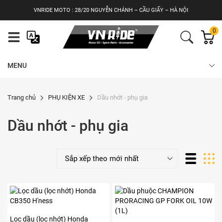
Skip
VNRIDE MOTO : 28/20 NGUYỄN CHÁNH – CẦU GIẤY – HÀ NỘI
to
content
0
MENU
Trang chủ
PHỤ KIỆN XE
Dầu nhớt - phụ gia
Dầu nhớt - phụ gia
Lọc dầu (lọc nhớt) Honda