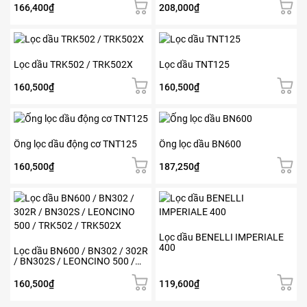
166,400
₫
208,000
₫
Lọc dầu TRK502 / TRK502X
Lọc dầu TNT125
160,500
₫
160,500
₫
Ống lọc dầu động cơ TNT125
Ống lọc dầu BN600
160,500
₫
187,250
₫
Lọc dầu BENELLI IMPERIALE
400
Lọc dầu BN600 / BN302 / 302R
/ BN302S / LEONCINO 500 /
TRK502 / TRK502X
160,500
₫
119,600
₫