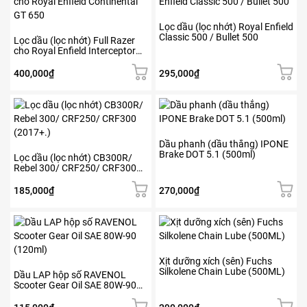
Lọc dầu (lọc nhớt) Royal Enfield
Classic 500 / Bullet 500
Lọc dầu (lọc nhớt) Full Razer
cho Royal Enfield Interceptor
650
400,000
₫
295,000
₫
Dầu phanh (dầu thắng) IPONE
Brake DOT 5.1 (500ml)
Lọc dầu (lọc nhớt) CB300R/
Rebel 300/ CRF250/ CRF300
(2017+.)
185,000
₫
270,000
₫
Xịt dưỡng xích (sên) Fuchs
Silkolene Chain Lube (500ML)
Dầu LAP hộp số RAVENOL
Scooter Gear Oil SAE 80W-90
(120ml)