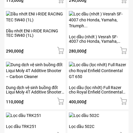
115,000
₫
290,000
₫
Dầu nhớt ENI i-RIDE RACING
TEC 5W40 (1L)
Lọc dầu (nhớt ) Vesrah SF-
4007 cho Honda, Yamaha,
Triumph…
290,000
₫
280,000
₫
Dung dịch vệ sinh buồng đốt
Lọc dầu (lọc nhớt) Full Razer
Liqui Moly 4T Additive Shooter
cho Royal Enfield Continental
– Carbon Cleaner
GT 650
110,000
₫
400,000
₫
Lọc dầu TRK251
Lọc dầu 502C