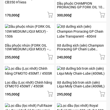
CB350 H’ness
Dầu phuộc CHAMPION
PRORACING GP FORK OIL 10W
(1L)
170,000
₫
300,000
₫
Dầu phuộc nhún (FORK OIL
Xịt dưỡng xích (sên) Champion
10W MEDIUM LIQUI MOLY) –
Proracing GP Chain Lube
1506
Transparent – 400ml
255,000
₫
240,000
₫
Lọc dầu (Lọc nhớt) Chính hãng
Xịt dưỡng bôi trơn xích (sên)
CFMOTO 450MT / 450SR
Liqui Moly Chain-Lube (400ML)
195,000
₫
295,000
₫