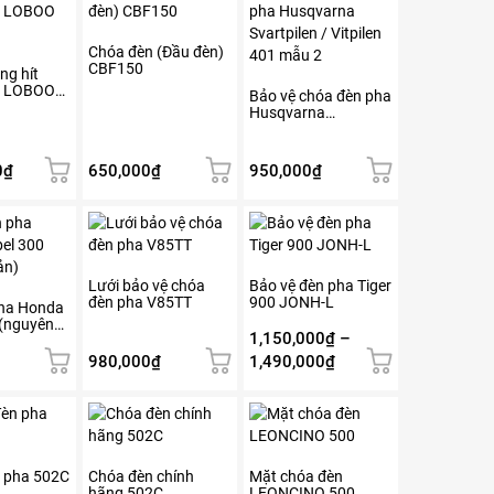
Chóa đèn (Đầu đèn)
CBF150
ng hít
m LOBOO
Bảo vệ chóa đèn pha
Husqvarna
Svartpilen / Vitpilen
401 mẫu 2
0
₫
650,000
₫
950,000
₫
Sản
phẩm
này
có
Lưới bảo vệ chóa
Bảo vệ đèn pha Tiger
đèn pha V85TT
900 JONH-L
nhiều
ha Honda
 (nguyên
biến
1,150,000
₫
–
thể.
Khoảng
980,000
₫
1,490,000
₫
Các
giá:
tùy
từ
chọn
1,150,000₫
có
đến
thể
1,490,000₫
n pha 502C
Chóa đèn chính
Mặt chóa đèn
được
hãng 502C
LEONCINO 500