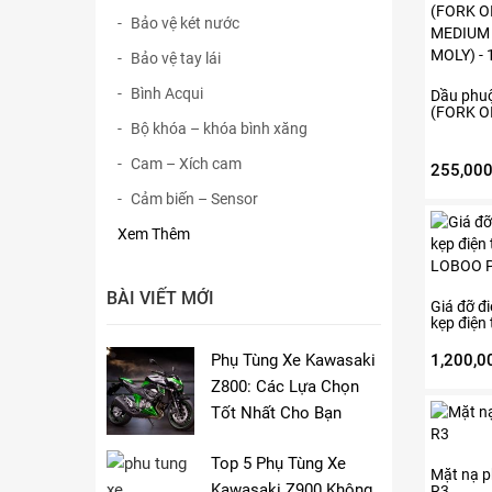
Bảo vệ két nước
Bảo vệ tay lái
Bình Acqui
Dầu phu
(FORK O
Bộ khóa – khóa bình xăng
MEDIUM 
MOLY) –
Cam – Xích cam
255,00
Cảm biến – Sensor
Sản
Xem Thêm
phẩm
này
có
BÀI VIẾT MỚI
nhiều
Giá đỡ đi
kẹp điện 
biến
LOBOO 
thể.
Phụ Tùng Xe Kawasaki
1,200,0
Các
Z800: Các Lựa Chọn
tùy
Tốt Nhất Cho Bạn
chọn
có
thể
Top 5 Phụ Tùng Xe
Mặt nạ p
được
Kawasaki Z900 Không
R3