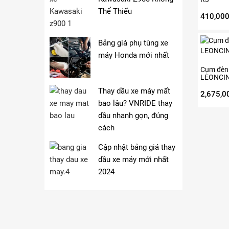
chọn
Thể Thiếu
trên
410,00
trang
sản
Bảng giá phụ tùng xe
phẩm
máy Honda mới nhất
Cụm đèn
LEONCIN
Thay dầu xe máy mất
2,675,0
bao lâu? VNRIDE thay
dầu nhanh gọn, đúng
cách
Cập nhật bảng giá thay
dầu xe máy mới nhất
2024