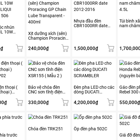
Nhựa đầu đèn
Túi bình xă
CBR1000RR date
nam châ
ộc nhún
2012-2016
4.5L
IL 10W
Xịt dưỡng xích (sên)
LIQUI
Champion Proracing
 1506
GP Chain Lube
Transparent – 400ml
0
₫
240,000
₫
1,500,000
₫
1,700,00
ện thoại (
Bảo vệ chóa đèn
Đèn pha LED cho các
Gáo đèn p
thoại )
CNC sơn tĩnh điện
dòng DUCATI
Rebel 300
P02
XSR155 ( Mẫu 2 )
SCRAMBLER
bản)
00
₫
330,000
₫
4,200,000
₫
550,000
₫
Chóa đèn TRK251
Ốp đèn pha 502C
hía trước
Giá đỡ đè