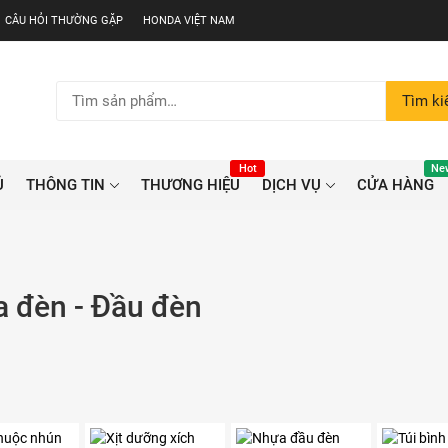
CÂU HỎI THƯỜNG GẶP
HONDA VIỆT NAM
Tìm
Tìm k
kiếm:
Hot
Ne
Ủ
THÔNG TIN
THƯƠNG HIỆU
DỊCH VỤ
CỬA HÀNG
 đèn - Đầu đèn