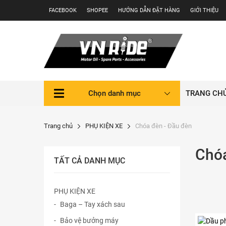
Skip
FACEBOOK
SHOPEE
HƯỚNG DẪN ĐẶT HÀNG
GIỚI THIỆU
to
content
Chọn danh mục
TRANG CH
Trang chủ
PHỤ KIỆN XE
Chóa đèn - Đầu đèn
Chóa
TẤT CẢ DANH MỤC
PHỤ KIỆN XE
Baga – Tay xách sau
Bảo vệ bưởng máy