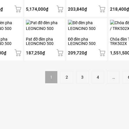
0
₫
5,174,000
₫
203,840
₫
218,400
₫
 pha
Pat đỡ đèn pha
Đỡ đèn pha
Chóa đèn 
O 500
LEONCINO 500
LEONCINO 500
TRK502X
00
₫
187,250
₫
209,720
₫
1,551,50
1
2
3
4
…