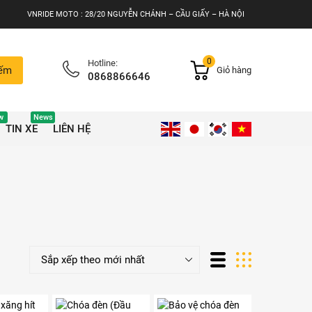
VNRIDE MOTO : 28/20 NGUYỄN CHÁNH – CẦU GIẤY – HÀ NỘI
0
Hotline:
iếm
Giỏ hàng
0868866646
w
News
TIN XE
LIÊN HỆ