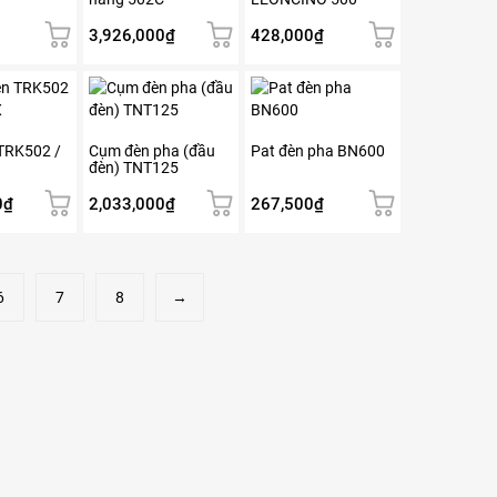
chọn
trên
3,926,000
₫
428,000
₫
trang
sản
phẩm
TRK502 /
Cụm đèn pha (đầu
Pat đèn pha BN600
đèn) TNT125
0
₫
2,033,000
₫
267,500
₫
6
7
8
→