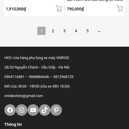
biến
thể.
1,910,000
₫
790,000
₫
Các
tùy
chọn
có
1
2
3
4
5
→
thể
được
chọn
trên
trang
HKD cửa hàng phụ tùng xe máy VNRIDE
sản
28/20 Nguyễn Chánh - Cầu Giấy - Hà Nội
phẩm
0904116881 – 0868866646 – 0812968129
Mở cửa: 8h30 - 18h30 (rửa xe đến 18:00)
vnridestore@gmail.com
Facebook
Instagram
Youtube
TikTok
https://www.pinterest.com/vnrid
Thông tin