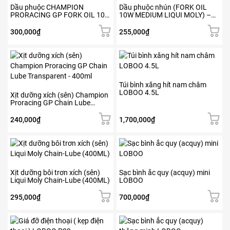
Dầu phuộc CHAMPION
Dầu phuộc nhún (FORK OIL
PRORACING GP FORK OIL 10W
10W MEDIUM LIQUI MOLY) –
(1L)
1506
300,000
₫
255,000
₫
Túi bình xăng hít nam châm
LOBOO 4.5L
Xịt dưỡng xích (sên) Champion
Proracing GP Chain Lube
Transparent – 400ml
240,000
₫
1,700,000
₫
Xịt dưỡng bôi trơn xích (sên)
Sạc bình ắc quy (acquy) mini
Liqui Moly Chain-Lube (400ML)
LOBOO
295,000
₫
700,000
₫
Sản
phẩm