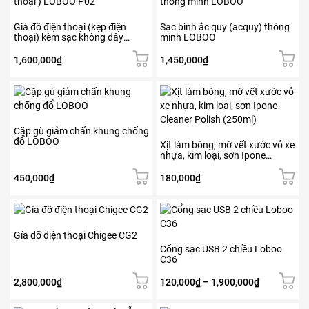
này
có
Giá đỡ điện thoại (kẹp điện
Sạc bình ắc quy (acquy) thông
thoại) kèm sạc không dây
minh LOBOO
nhiều
LOBOO
biến
1,600,000
₫
1,450,000
₫
thể.
Các
tùy
chọn
có
Cặp gù giảm chấn khung chống
thể
đổ LOBOO
Xịt làm bóng, mờ vết xước vỏ xe
được
nhựa, kim loại, sơn Ipone
chọn
Cleaner Polish (250ml)
trên
450,000
₫
180,000
₫
trang
sản
Sản
Sản
phẩm
phẩm
phẩm
này
này
Gía đỡ điện thoại Chigee CG2
có
có
Cổng sạc USB 2 chiều Loboo
C36
nhiều
nhiều
biến
biến
Khoảng
2,800,000
₫
120,000
₫
–
1,900,000
₫
thể.
thể.
giá:
Các
Các