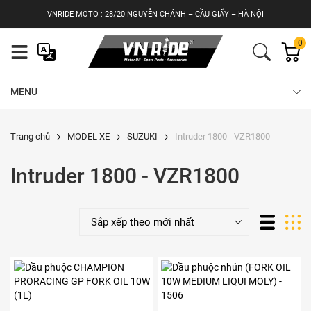
Skip
VNRIDE MOTO : 28/20 NGUYỄN CHÁNH – CẦU GIẤY – HÀ NỘI
to
content
0
MENU
Trang chủ
MODEL XE
SUZUKI
Intruder 1800 - VZR1800
Intruder 1800 - VZR1800