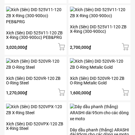
Xích (Sên) DID 525V11-120 ZB
X-Ring (300-900cc)
Xích (Sên) DID 525V11-120 ZB
X-Ring (300-900cc) PEB&PRG
3,020,000
₫
2,700,000
₫
Xích (Sên) DID 520VR-120 ZB
Xích (Sên) DID 520VR-120 ZB
O-Ring Steel
O-Ring Metalic Gold
1,270,000
₫
1,600,000
₫
Sản
phẩm
này
có
Xích (Sên) DID 520VPX-120 ZB
X-Ring Steel
nhiều
Dây dầu phanh (thắng) ARASHI
dài 95cm cho các dòng xe moto