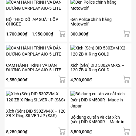
từ
Sản
tùy
tùy
120,000₫
phẩm
chọn
chọn
đến
này
có
có
1,900,000₫
có
BỘ THEO DÕI ÁP SUẤT LỐP
Đèn Police chính hãng
thể
thể
CHIGEE
Motowolf
nhiều
được
được
biến
chọn
chọn
Khoảng
1,700,000
₫
–
1,950,000
₫
300,000
₫
thể.
trên
trên
giá:
Các
trang
trang
từ
tùy
sản
sản
1,700,000₫
chọn
phẩm
phẩm
đến
có
1,950,000₫
CAM HÀNH TRÌNH VÀ DẪN
Xích (Sên) DID 530ZVM-X2 –
thể
ĐƯỜNG CARPLAY AIO-5 LITE
120 ZB X-Ring GOLD
được
chọn
9,550,000
₫
4,700,000
₫
trên
trang
sản
phẩm
Xích (Sên) DID 530ZVM-X – 120
ZB X-Ring SILVER JP (S&S)
Bộ dụng cụ tán và cắt xích
(sên) DID KM500R – Made in
Japan
5,250,000
₫
3,500,000
₫