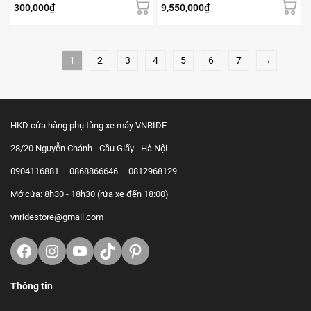
300,000
₫
9,550,000
₫
1
2
3
4
5
6
7
→
HKD cửa hàng phụ tùng xe máy VNRIDE
28/20 Nguyễn Chánh - Cầu Giấy - Hà Nội
0904116881 – 0868866646 – 0812968129
Mở cửa: 8h30 - 18h30 (rửa xe đến 18:00)
vnridestore@gmail.com
Facebook
Instagram
Youtube
TikTok
https://www.pinterest.com/vnrid
Thông tin