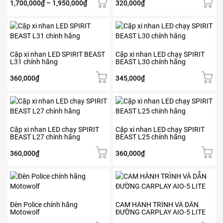
trên
trên
Khoảng
1,700,000
₫
–
1,950,000
₫
320,000
₫
Các
trang
trang
giá:
tùy
sản
sản
từ
chọn
phẩm
phẩm
1,700,000₫
có
đến
thể
1,950,000₫
Cặp xi nhan LED SPIRIT BEAST
Cặp xi nhan LED chạy SPIRIT
được
L31 chính hãng
BEAST L30 chính hãng
chọn
trên
360,000
₫
345,000
₫
trang
sản
phẩm
Cặp xi nhan LED chạy SPIRIT
Cặp xi nhan LED chạy SPIRIT
BEAST L27 chính hãng
BEAST L25 chính hãng
360,000
₫
360,000
₫
Đèn Police chính hãng
CAM HÀNH TRÌNH VÀ DẪN
Motowolf
ĐƯỜNG CARPLAY AIO-5 LITE