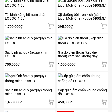
2,600,000₫.
là:
2,340,000₫.
Túi bình xăng hít nam châm
Xịt dưỡng bôi trơn xích (sên)
LOBOO 4.5L
Liqui Moly Chain-Lube (400ML)
1,700,000
₫
295,000
₫
Sản
phẩm
này
có
Sạc bình ắc quy (acquy) mini
Giá đỡ điện thoại (kẹp điện
LOBOO
thoại) kèm sạc không dây
nhiều
LOBOO
biến
700,000
₫
1,600,000
₫
thể.
Các
tùy
chọn
có
Sạc bình ắc quy (acquy) thông
Cặp gù giảm chấn khung chống
thể
minh LOBOO
đổ LOBOO
được
chọn
1,450,000
₫
450,000
₫
trên
trang