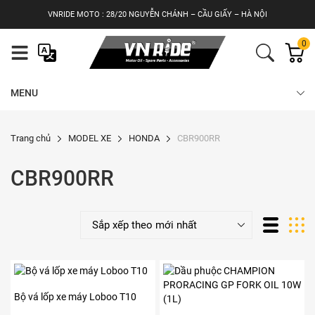
Skip
VNRIDE MOTO : 28/20 NGUYỄN CHÁNH – CẦU GIẤY – HÀ NỘI
to
content
0
MENU
Trang chủ
MODEL XE
HONDA
CBR900RR
CBR900RR
Bộ vá lốp xe máy Loboo T10