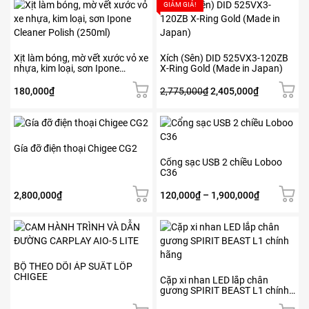
GIẢM GIÁ!
sản
phẩm
Xịt làm bóng, mờ vết xước vỏ xe
Xích (Sên) DID 525VX3-120ZB
nhựa, kim loại, sơn Ipone
X-Ring Gold (Made in Japan)
Cleaner Polish (250ml)
Giá
Giá
180,000
₫
2,775,000
₫
2,405,000
₫
gốc
hiện
là:
tại
Sản
Sản
2,775,000₫.
là:
phẩm
phẩm
2,405,000₫.
này
này
Gía đỡ điện thoại Chigee CG2
có
có
Cổng sạc USB 2 chiều Loboo
C36
nhiều
nhiều
biến
biến
Khoảng
2,800,000
₫
120,000
₫
–
1,900,000
₫
thể.
thể.
giá:
Các
Các
từ
Sản
tùy
tùy
120,000₫
phẩm
chọn
chọn
đến
này
có
có
1,900,000₫
có
BỘ THEO DÕI ÁP SUẤT LỐP
thể
thể
CHIGEE
nhiều
Cặp xi nhan LED lắp chân
được
được
gương SPIRIT BEAST L1 chính
biến
chọn
chọn
hãng
thể.