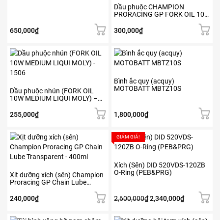
Dầu phuộc CHAMPION
PRORACING GP FORK OIL 10W
(1L)
650,000
₫
300,000
₫
Bình ắc quy (acquy)
MOTOBATT MBTZ10S
Dầu phuộc nhún (FORK OIL
10W MEDIUM LIQUI MOLY) –
1506
255,000
₫
1,800,000
₫
GIẢM GIÁ!
Xích (Sên) DID 520VDS-120ZB
O-Ring (PEB&PRG)
Xịt dưỡng xích (sên) Champion
Proracing GP Chain Lube
Transparent – 400ml
Giá
Giá
240,000
₫
2,600,000
₫
2,340,000
₫
gốc
hiện
là:
tại