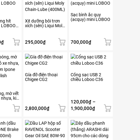
Sạc bình ắc quy
(acquy) mini LOBOO
ng hít
Xịt dưỡng bôi trơn
m LOBOO
xích (sên) Liqui Moly
Chain-Lube (400ML)
0
₫
295,000
₫
700,000
₫
Sản
Sản
phẩm
phẩm
này
này
có
có
Gía đỡ điện thoại
Cổng sạc USB 2
Chigee CG2
chiều Loboo C36
nhiều
nhiều
biến
biến
thể.
thể.
ng, mờ vết
 nhựa, kim
Các
Các
120,000
₫
–
pone
tùy
tùy
lish
Khoảng
2,800,000
₫
1,900,000
₫
chọn
chọn
giá:
có
có
từ
Sản
thể
thể
phẩm
120,000₫
được
được
này
đến
chọn
chọn