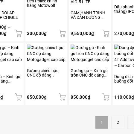
Đèn Police chính
hãng Motowolf
Dầu phanh
thắng) IP
 DÕI ÁP
CAM HÀNH TRÌNH
DOT 5.1 (
P CHIGEE
VÀ DẪN ĐƯỜNG
CARPLAY AIO-5 LITE
00
₫
–
Khoảng
00
₫
300,000
₫
9,550,000
₫
270,000
₫
giá:
từ
Sản
Sản
1,700,000₫
phẩm
phẩm
này
này
đến
có
có
1,950,000₫
nhiều
nhiều
Gương chiếu hậu
Gương gù – Kính gù
CNC độ dáng
tròn CNC độ dáng
biến
biến
 – Kính gù
Dung dịch 
Motogadget cao cấp
Motogadget cao cấp
dáng
buồng đốt 
thể.
thể.
get cao cấp
4T Additiv
Các
Các
– Carbon 
tùy
tùy
0
₫
850,000
₫
850,000
₫
110,000
₫
chọn
chọn
có
có
thể
thể
được
được
1
2
chọn
chọn
trên
trên