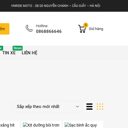
VNRIDE MOTO : 28/20 NGUYỄN CHÁNH – CẦU GIẤY – HÀ NỘI
0
Hotline:
iếm
Giỏ hàng
0868866646
w
News
TIN XE
LIÊN HỆ