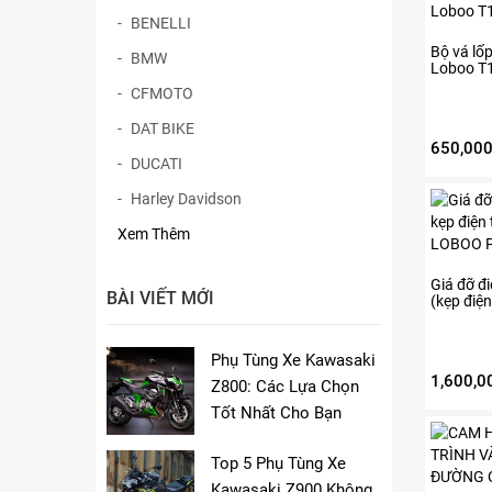
BENELLI
Bộ vá lố
BMW
Loboo T
CFMOTO
DAT BIKE
650,00
DUCATI
Sản
Harley Davidson
phẩm
Xem Thêm
này
có
nhiều
Giá đỡ đi
BÀI VIẾT MỚI
(kẹp điệ
biến
sạc khôn
thể.
LOBOO
Các
Phụ Tùng Xe Kawasaki
tùy
1,600,0
Z800: Các Lựa Chọn
chọn
Tốt Nhất Cho Bạn
có
Sản
thể
phẩm
được
Top 5 Phụ Tùng Xe
này
chọn
Kawasaki Z900 Không