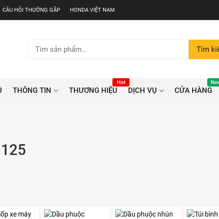
CÂU HỎI THƯỜNG GẶP
HONDA VIỆT NAM
Tìm
Tìm k
kiếm:
Hot
Ne
Ủ
THÔNG TIN
THƯƠNG HIỆU
DỊCH VỤ
CỬA HÀNG
 125