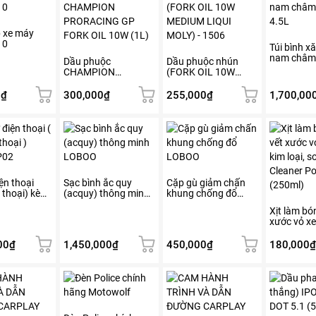
p xe máy
10
Túi bình xă
nam châ
Dầu phuộc
Dầu phuộc nhún
4.5L
CHAMPION
(FORK OIL 10W
PRORACING GP
MEDIUM LIQUI
FORK OIL 10W (1L)
MOLY) – 1506
0
₫
300,000
₫
255,000
₫
1,700,00
ện thoại
Sạc bình ắc quy
Cặp gù giảm chấn
n thoại) kèm
(acquy) thông minh
khung chống đổ
g dây
LOBOO
LOBOO
Xịt làm bó
xước vỏ xe
loại, sơn I
Cleaner Po
00
₫
1,450,000
₫
450,000
₫
180,000
₫
(250ml)