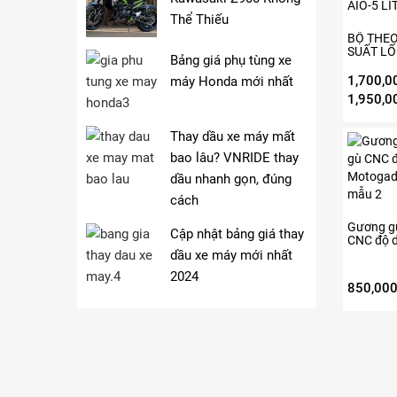
có
trên
nhiều
Thể Thiếu
trang
biến
BỘ THEO
sản
SUẤT LỐ
thể.
Bảng giá phụ tùng xe
phẩm
Các
1,700,0
máy Honda mới nhất
tùy
1,950,0
chọn
có
Thay dầu xe máy mất
Sản
thể
phẩm
bao lâu? VNRIDE thay
được
này
chọn
dầu nhanh gọn, đúng
có
trên
cách
nhiều
trang
biến
Gương gù
sản
Cập nhật bảng giá thay
CNC độ 
thể.
phẩm
Motogad
dầu xe máy mới nhất
Các
mẫu 2
2024
tùy
850,00
chọn
có
thể
được
chọn
trên