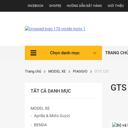
Skip
FACEBOOK
SHOPEE
HƯỚNG DẪN ĐẶT HÀNG
GIỚI THIỆU
to
content
Chọn danh mục
TRANG CH
Trang chủ
MODEL XE
PIAGGIO
GTS 125
GTS
TẤT CẢ DANH MỤC
MODEL XE
Aprilia & Moto Guzzi
BENDA