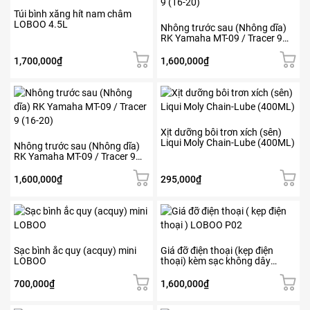
thể
Túi bình xăng hít nam châm
được
LOBOO 4.5L
Nhông trước sau (Nhông dĩa)
chọn
RK Yamaha MT-09 / Tracer 9
trên
(21+…)
trang
1,700,000
₫
1,600,000
₫
sản
phẩm
Xịt dưỡng bôi trơn xích (sên)
Liqui Moly Chain-Lube (400ML)
Nhông trước sau (Nhông dĩa)
RK Yamaha MT-09 / Tracer 9
(16-20)
1,600,000
₫
295,000
₫
Sản
phẩm
này
có
Sạc bình ắc quy (acquy) mini
Giá đỡ điện thoại (kẹp điện
LOBOO
thoại) kèm sạc không dây
nhiều
LOBOO
biến
700,000
₫
1,600,000
₫
thể.
Các