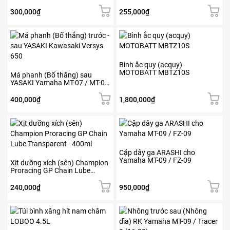
(1L)
1506
300,000
₫
255,000
₫
Bình ắc quy (acquy)
MOTOBATT MBTZ10S
Má phanh (Bố thắng) sau
YASAKI Yamaha MT-07 / MT-09
/ MT-10
400,000
₫
1,800,000
₫
Sản
phẩm
này
có
Cặp dây ga ARASHI cho
Yamaha MT-09 / FZ-09
nhiều
Xịt dưỡng xích (sên) Champion
Proracing GP Chain Lube
biến
Transparent – 400ml
thể.
240,000
₫
950,000
₫
Các
tùy
chọn
có