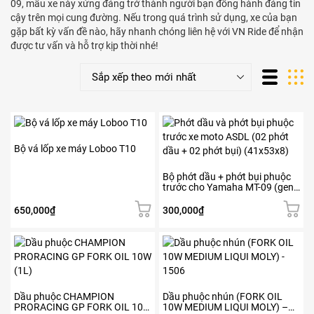
09, mẫu xe này xứng đáng trở thành người bạn đồng hành đáng tin
cậy trên mọi cung đường. Nếu trong quá trình sử dụng, xe của bạn
gặp bất kỳ vấn đề nào, hãy nhanh chóng liên hệ với VN Ride để nhận
được tư vấn và hỗ trợ kịp thời nhé!
Bộ vá lốp xe máy Loboo T10
Bộ phớt dầu + phớt bụi phuộc
trước cho Yamaha MT-09 (gen
2)
650,000
₫
300,000
₫
Dầu phuộc CHAMPION
Dầu phuộc nhún (FORK OIL
PRORACING GP FORK OIL 10W
10W MEDIUM LIQUI MOLY) –