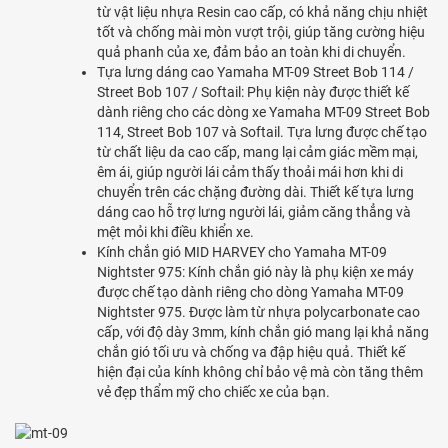
từ vật liệu nhựa Resin cao cấp, có khả năng chịu nhiệt
tốt và chống mài mòn vượt trội, giúp tăng cường hiệu
quả phanh của xe, đảm bảo an toàn khi di chuyển.
Tựa lưng dáng cao Yamaha MT-09 Street Bob 114 /
Street Bob 107 / Softail: Phụ kiện này được thiết kế
dành riêng cho các dòng xe Yamaha MT-09 Street Bob
114, Street Bob 107 và Softail. Tựa lưng được chế tạo
từ chất liệu da cao cấp, mang lại cảm giác mềm mại,
êm ái, giúp người lái cảm thấy thoải mái hơn khi di
chuyển trên các chặng đường dài. Thiết kế tựa lưng
dáng cao hỗ trợ lưng người lái, giảm căng thẳng và
mệt mỏi khi điều khiển xe.
Kính chắn gió MID HARVEY cho Yamaha MT-09
Nightster 975: Kính chắn gió này là phụ kiện xe máy
được chế tạo dành riêng cho dòng Yamaha MT-09
Nightster 975. Được làm từ nhựa polycarbonate cao
cấp, với độ dày 3mm, kính chắn gió mang lại khả năng
chắn gió tối ưu và chống va đập hiệu quả. Thiết kế
hiện đại của kính không chỉ bảo vệ mà còn tăng thêm
vẻ đẹp thẩm mỹ cho chiếc xe của bạn.