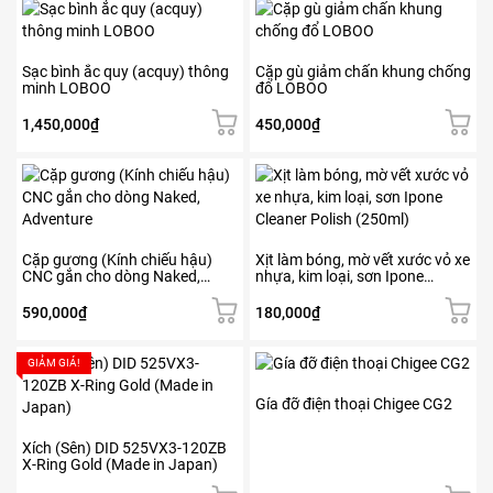
tùy
chọn
có
Sạc bình ắc quy (acquy) thông
Cặp gù giảm chấn khung chống
thể
minh LOBOO
đổ LOBOO
được
chọn
1,450,000
₫
450,000
₫
trên
trang
sản
phẩm
Cặp gương (Kính chiếu hậu)
Xịt làm bóng, mờ vết xước vỏ xe
CNC gắn cho dòng Naked,
nhựa, kim loại, sơn Ipone
Adventure
Cleaner Polish (250ml)
590,000
₫
180,000
₫
Sản
GIẢM GIÁ!
phẩm
này
Gía đỡ điện thoại Chigee CG2
có
nhiều
Xích (Sên) DID 525VX3-120ZB
X-Ring Gold (Made in Japan)
biến
thể.