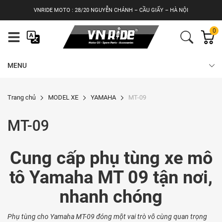
Skip
VNRIDE MOTO : 28/20 NGUYỄN CHÁNH – CẦU GIẤY – HÀ NỘI
to
content
0
MENU
Trang chủ
MODEL XE
YAMAHA
MT-09
MT-09
Cung cấp phụ tùng xe mô
tô Yamaha MT 09 tận nơi,
nhanh chóng
Phụ tùng cho Yamaha MT-09 đóng một vai trò vô cùng quan trọng