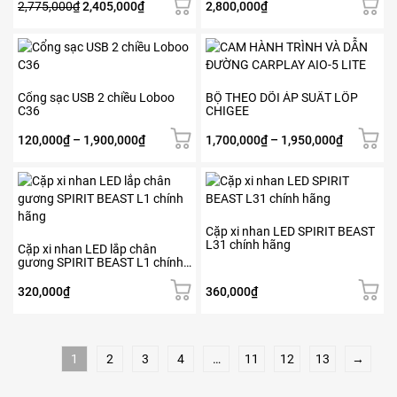
Giá
Giá
2,775,000
₫
2,405,000
₫
2,800,000
₫
Các
gốc
hiện
tùy
là:
tại
Sản
Sản
chọn
2,775,000₫.
là:
phẩm
phẩm
có
2,405,000₫.
này
này
thể
có
có
Cổng sạc USB 2 chiều Loboo
BỘ THEO DÕI ÁP SUẤT LỐP
được
C36
CHIGEE
nhiều
nhiều
chọn
biến
biến
trên
Khoảng
Khoảng
120,000
₫
–
1,900,000
₫
1,700,000
₫
–
1,950,000
₫
thể.
thể.
trang
giá:
giá:
Các
Các
sản
từ
từ
tùy
tùy
phẩm
120,000₫
1,700,00
chọn
chọn
đến
đến
có
có
1,900,000₫
1,950,00
Cặp xi nhan LED SPIRIT BEAST
thể
thể
L31 chính hãng
Cặp xi nhan LED lắp chân
được
được
gương SPIRIT BEAST L1 chính
chọn
chọn
hãng
trên
trên
320,000
₫
360,000
₫
trang
trang
sản
sản
phẩm
phẩm
1
2
3
4
…
11
12
13
→