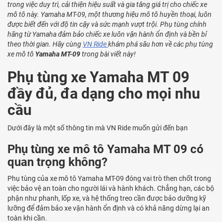
trong việc duy trì, cải thiện hiệu suất và gia tăng giá trị cho chiếc xe
mô tô này. Yamaha MT-09, một thương hiệu mô tô huyền thoại, luôn
được biết đến với độ tin cậy và sức mạnh vượt trội. Phụ tùng chính
hãng từ Yamaha đảm bảo chiếc xe luôn vận hành ổn định và bền bỉ
theo thời gian. Hãy cùng
VN Ride
khám phá sâu hơn về các phụ tùng
xe mô tô
Yamaha MT-09
trong bài viết này!
Phụ tùng xe Yamaha MT 09
đầy đủ, đa dạng cho mọi nhu
cầu
Dưới đây là một số thông tin mà VN Ride muốn gửi đến bạn
Phụ tùng xe mô tô Yamaha MT 09 có
quan trọng không?
Phụ tùng của xe mô tô Yamaha MT-09 đóng vai trò then chốt trong
việc bảo vệ an toàn cho người lái và hành khách. Chẳng hạn, các bộ
phận như phanh, lốp xe, và hệ thống treo cần được bảo dưỡng kỹ
lưỡng để đảm bảo xe vận hành ổn định và có khả năng dừng lại an
toàn khi cần.