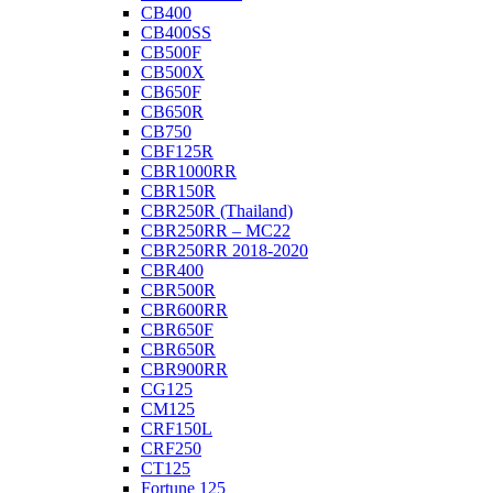
CB400
CB400SS
CB500F
CB500X
CB650F
CB650R
CB750
CBF125R
CBR1000RR
CBR150R
CBR250R (Thailand)
CBR250RR – MC22
CBR250RR 2018-2020
CBR400
CBR500R
CBR600RR
CBR650F
CBR650R
CBR900RR
CG125
CM125
CRF150L
CRF250
CT125
Fortune 125