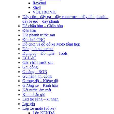
Ravenol
Shell
VOLTRONIC
Dây côn – dây ga – dây contermet – dây dầu phanh –
dây le gió – dây phanh
Dè chắn bùn – Chắn bùn
Đèn hậu
Đĩa phanh trước sau
Đồ chơi CNC
Đồ chơi và đồ độ xe Moto tổng hợp
Đồng hồ contermet
Dụng cụ – Đồ nghề – Tools
ECU-IC
Gác chân trước sau
Ghi đông
Gioăng – RON
Gù nâng ghi đông
Gương độ – Kiếng độ
Gương xe – Kính hậu
Két nước làm mát
Kính chắn gió
Led trợ sáng – xi nhan
Lọc gió
Lốp xe moto (vỏ xe)
Lốp KENDA