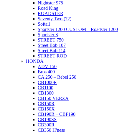
Nightster 975
Road King
ROADSTER
Seventy Two (72)
Softail
Sportster 1200 CUSTOM – Roadster 1200
Sportster S
STREET 750
Street Bob 107
Street Bob 114
STREET ROD
HONDA
ADV 150
Bros 400
CA 250 – Rebel 250
CB1000R
CB1100
CB1300
CB150 VERZA
CB150R
CB150X
CB190R – CBF190
CB190SS
CB300R
CB350 H'ness