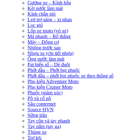
Gương xe – Kính hậu
Két nước làm mát
Kính chắn gió
Led trợ sáng – xi nhan
Lọc gió
Lốp xe moto (vỏ xe)
Má phanh – Bố thắng
Máy – Động cơ
Nhông trước sau
Nhựa xe (chi tiết nhựa)
Ống nước làm mát
Pat biển số – Dè đuôi
Phớt dầu – Phớt bụi phuộc
Phớt dầu – phớt bụi phuộc xe theo thông số
Phụ kiện Adventure Moto
Phụ kiện Cruiser Moto
Phuộc (giảm xóc)
Pô và cổ pô
Sâu contermet
Source HVN
Sừng trâu
Tay côn và tay phanh
Tay nắm (tay ga)
Thùng xe
Trợ lực