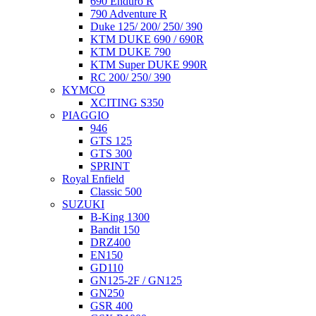
690 Enduro R
790 Adventure R
Duke 125/ 200/ 250/ 390
KTM DUKE 690 / 690R
KTM DUKE 790
KTM Super DUKE 990R
RC 200/ 250/ 390
KYMCO
XCITING S350
PIAGGIO
946
GTS 125
GTS 300
SPRINT
Royal Enfield
Classic 500
SUZUKI
B-King 1300
Bandit 150
DRZ400
EN150
GD110
GN125-2F / GN125
GN250
GSR 400