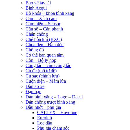
Bảo vệ tay lái
Bình Acqui
Bộ khóa – khóa bình xăng
Cam – Xích cam
Cảm biến – Sensor
Cần số – Cần phanh
Chân chống
Chế hòa khí (BXC)
Chóa đèn – Đầu đèn
Chống đổ
Có thể bạn quan tâm
Côn – Bộ ly hợp
Công tắc – cùm công tắc
Củ đề (mô tơ đề)
Củ sạc (chỉnh lưu)
Cuộn điện – Mâm lửa
Dàn áo xe
Đạn bạc
Dán bình xăng – Logo – Decal
Dán chống trượt bình xăng
Dầu nhớt – phụ gia
CALTEX – Havoline
Eurolub
Lọc dầu
Phụ gia chăm sóc