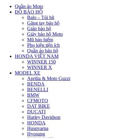
Quần áo Moto
ĐỒ BẢO HỘ
Balo – Túi hít
Găng tay bảo hộ
Giáp bảo hộ
Giày bảo hộ Moto
Mũ bảo hiểm
Phụ kiện tiện ích
Quần áo bảo hộ
HONDA VIỆT NAM
WINNER 150
WINNER X
MODEL XE
Aprilia & Moto Guzzi
BENDA
BENELLI
BMW
CFMOTO
DAT BIKE
DUCATI
Harley Davidson
HONDA
Husqvarna
Hyosung