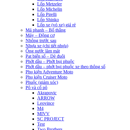
Lốp Metzeler
Lốp Michelin
Lốp Pirelli
Lốp Shinko
Lốp xe (vỏ xe) giá rẻ
Má phanh – Bố thắng
Máy – Động cơ
Nhông trước sau
Nhựa xe (chi tiết nhựa)
Ống nước làm mát
Pat biển số – Dè đuôi
Phớt dầu – Phớt bụi phuộc
Phớt dầu – phớt bụi phuộc xe theo thông số
Phụ kiện Adventure Moto
Phụ kiện Cruiser Moto
Phuộc (giảm xóc)
Pô và cổ pô
Akrapovic
ARROW
Leovince
M4
MIVV
SC PROJECT
Test
Two Brothers