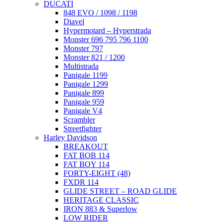
DUCATI
848 EVO / 1098 / 1198
Diavel
Hypermotard – Hyperstrada
Monster 696 795 796 1100
Monster 797
Monster 821 / 1200
Multistrada
Panigale 1199
Panigale 1299
Panigale 899
Panigale 959
Panigale V4
Scrambler
Streetfighter
Harley Davidson
BREAKOUT
FAT BOB 114
FAT BOY 114
FORTY-EIGHT (48)
FXDR 114
GLIDE STREET – ROAD GLIDE
HERITAGE CLASSIC
IRON 883 & Superlow
LOW RIDER