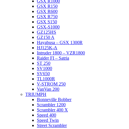
GSX R1000
GSX R150
GSX R600
GSX R750
GSX S150
GSX-S1000
GZ125HS
GZ150 A
Hayabusa – GSX 1300R
HJ125K-A
Intruder 1800 – VZR1800
Raider FI – Satria
ST 250
SV1000
SV650
TL1000R
V-STROM 250
VanVan 200
TRIUMPH
Bonneville Bobber
Scrambler 1200
Scrambler 400 X
Speed 400
Speed Twin
Street Scrambler