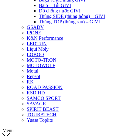
Balo – Túi GIVI
Đồ chống nước GIVI
Thùng SIDE (thùng hông) – GIVI
Thùng TOP (thùng sau) – GIVI
GSADV
IPONE
K&N Performance
LEDTUN
Liqui Moly
LOBOO
MOTO-TRON
MOTOWOLF
Motul
Repsol
RK
ROAD PASSION
RSD HD
SAMCO SPORT
SAVAGE
SPIRIT BEAST
TOURATECH
Yuasa Toplite
Menu