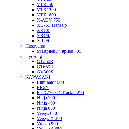
VTR250
VTX1300
VTX1800
X-ADV 750
XL750 Transalp
XR125
XR150
XR250
Husqvarna
Svartpilen / Vitpilen 401
Hyosung
GT250R
GT650R
GV300S
KAWASAKI
Eliminator 500
ER6N
KLX250 / D-Tracker 250
Ninja 300
Ninja 400
Ninja 650
Versys 650
Versys-X 300
Vulcan 900
Vulcan S 650