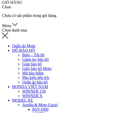
GIỎ HÀNG
Close
Chưa có sản phẩm trong giỏ hàng.
Menu
Chọn danh mục
Quần áo Moto
ĐỒ BẢO HỘ
Balo – Túi hít
Găng tay bảo hộ
Giáp bảo hộ
Giày bảo hộ Moto
Mũ bảo hiểm
Phụ kiện tiện ích
Quần áo bảo hộ
HONDA VIỆT NAM
WINNER 150
WINNER X
MODEL XE
Aprilia & Moto Guzzi
RSV1000