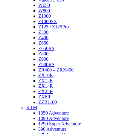
W650
W800
Z1000
Z1000SX
Z125 / Z125Pro
Z300
Z400
Z650
Z650RS
Z800
Z900
Z900RS
ZR400 – ZRX400
ZX10R
ZX12R
ZX14R
ZX25R
ZX6R
ZZR1100
KTM
1050 Adventure
1090 Adventure
1290 Super Adventure
390 Adventure