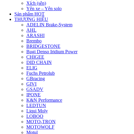
Xích (sên)
Yên xe – Yên solo
Sản phẩm HOT
THƯƠNG HIỆU
ADELIN Brake-System
AHL
ARASHI
Brembo
BRIDGESTONE
Bugi Denso Iridium Power
CHIGEE
DID CHAIN
ELIG
Fuchs Petrolub
GBracing
GIVI
GSADV
IPONE
K&N Performance
LEDTUN
Liqui Moly
LOBOO
MOTO-TRON
MOTOWOLF
Motul