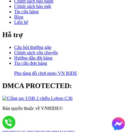
Chính sách bảo hành
Chính sách bảo mật
Tin cửa hàng
Blog
Liên hệ
Hỗ trợ
Câu hỏi thường gặp
Chính sách vận chuyển
Hướng dẫn đặt hàng
Tra cứu đơn hàng
Phụ tùng đồ chơi moto VN RIDE
DMCA PROTECTED:
Bản quyền thuộc về VNRIDE©