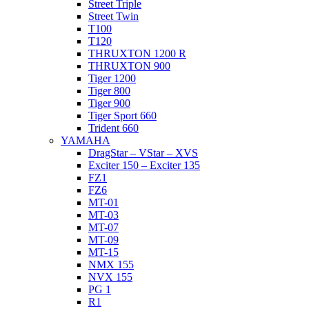
Street Triple
Street Twin
T100
T120
THRUXTON 1200 R
THRUXTON 900
Tiger 1200
Tiger 800
Tiger 900
Tiger Sport 660
Trident 660
YAMAHA
DragStar – VStar – XVS
Exciter 150 – Exciter 135
FZ1
FZ6
MT-01
MT-03
MT-07
MT-09
MT-15
NMX 155
NVX 155
PG 1
R1