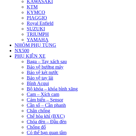
KAWASAKI
KTM
KYMCO
PIAGGIO
Royal Enfield
SUZUKI
TRIUMPH
YAMAHA
NHÓM PHỤ TÙNG
NX500
PHỤ KIỆN XE
Baga – Tay xách sau
Bảo vệ bưởng máy
Bảo vệ két nước
Bảo vệ tay lái
Bình Acqui
Bộ khóa – khóa bình xăng
Cam – Xích cam
Cảm biến – Sensor
Cần số – Cần phanh
Chân chống
Chế hòa khí (BXC)
Chóa đèn – Đầu đèn
Chống đổ
Có thể bạn quan tâm