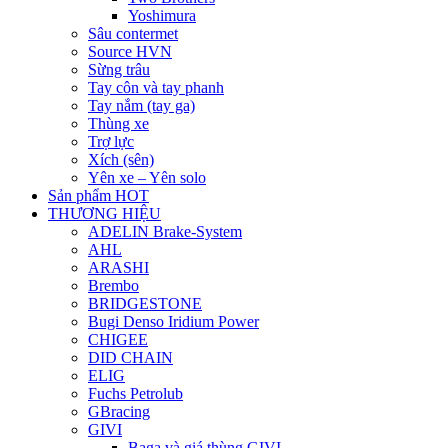
Yoshimura
Sâu contermet
Source HVN
Sừng trâu
Tay côn và tay phanh
Tay nắm (tay ga)
Thùng xe
Trợ lực
Xích (sên)
Yên xe – Yên solo
Sản phẩm HOT
THƯƠNG HIỆU
ADELIN Brake-System
AHL
ARASHI
Brembo
BRIDGESTONE
Bugi Denso Iridium Power
CHIGEE
DID CHAIN
ELIG
Fuchs Petrolub
GBracing
GIVI
Baga và giá thùng GIVI