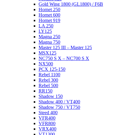
Gold Wing 1800 (GL1800) / F6B
Hornet 250
Hornet 600
Hornet 919
LA 250
LY125
Magna 250
Magna 750
Master 125 III – Master 125
MSX125
NC750 S X – NC700 S X
NX500
PCX 125-150
Rebel 1100
Rebel 300
Rebel 500
RR150
Shadow 150
Shadow 400 / VT400
Shadow 750 / VT750
Steed 400
VFR400
VFR800
VRX400
VT1300