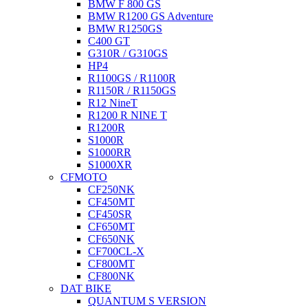
BMW F 800 GS
BMW R1200 GS Adventure
BMW R1250GS
C400 GT
G310R / G310GS
HP4
R1100GS / R1100R
R1150R / R1150GS
R12 NineT
R1200 R NINE T
R1200R
S1000R
S1000RR
S1000XR
CFMOTO
CF250NK
CF450MT
CF450SR
CF650MT
CF650NK
CF700CL-X
CF800MT
CF800NK
DAT BIKE
QUANTUM S VERSION