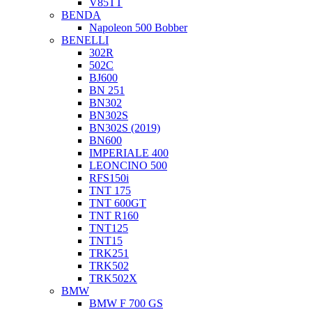
V85TT
BENDA
Napoleon 500 Bobber
BENELLI
302R
502C
BJ600
BN 251
BN302
BN302S
BN302S (2019)
BN600
IMPERIALE 400
LEONCINO 500
RFS150i
TNT 175
TNT 600GT
TNT R160
TNT125
TNT15
TRK251
TRK502
TRK502X
BMW
BMW F 700 GS