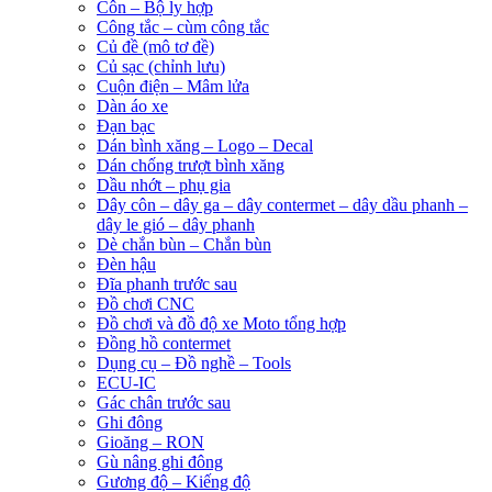
Côn – Bộ ly hợp
Công tắc – cùm công tắc
Củ đề (mô tơ đề)
Củ sạc (chỉnh lưu)
Cuộn điện – Mâm lửa
Dàn áo xe
Đạn bạc
Dán bình xăng – Logo – Decal
Dán chống trượt bình xăng
Dầu nhớt – phụ gia
Dây côn – dây ga – dây contermet – dây dầu phanh –
dây le gió – dây phanh
Dè chắn bùn – Chắn bùn
Đèn hậu
Đĩa phanh trước sau
Đồ chơi CNC
Đồ chơi và đồ độ xe Moto tổng hợp
Đồng hồ contermet
Dụng cụ – Đồ nghề – Tools
ECU-IC
Gác chân trước sau
Ghi đông
Gioăng – RON
Gù nâng ghi đông
Gương độ – Kiếng độ