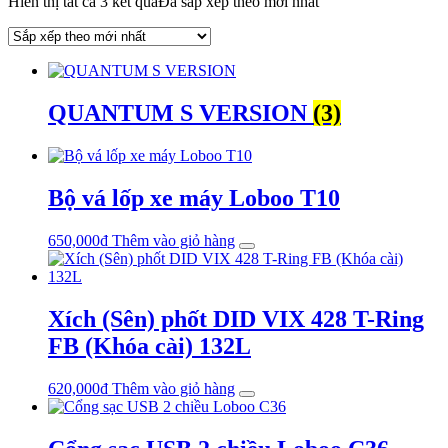
Hiển thị tất cả 3 kết quả
Đã sắp xếp theo mới nhất
QUANTUM S VERSION
(3)
Bộ vá lốp xe máy Loboo T10
650,000
₫
Thêm vào giỏ hàng
Xích (Sên) phốt DID VIX 428 T-Ring
FB (Khóa cài) 132L
620,000
₫
Thêm vào giỏ hàng