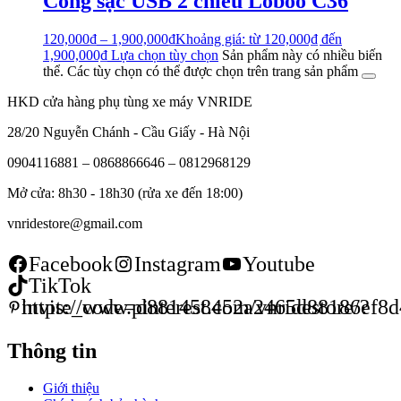
Cổng sạc USB 2 chiều Loboo C36
120,000
₫
–
1,900,000
₫
Khoảng giá: từ 120,000₫ đến
1,900,000₫
Lựa chọn tùy chọn
Sản phẩm này có nhiều biến
thể. Các tùy chọn có thể được chọn trên trang sản phẩm
HKD cửa hàng phụ tùng xe máy VNRIDE
28/20 Nguyễn Chánh - Cầu Giấy - Hà Nội
0904116881 – 0868866646 – 0812968129
Mở cửa: 8h30 - 18h30 (rửa xe đến 18:00)
vnridestore@gmail.com
Facebook
Instagram
Youtube
TikTok
https://www.pinterest.com/vnridestore/?invite_code=d8814
Thông tin
Giới thiệu