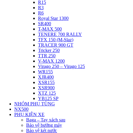
R15
R3
R6
Royal Star 1300
SR400
T-MAX 500
TENERE 700 RALLY
TFX 150 (M-Slaz)
TRACER 900 GT
Tricker 250
TTR 250
V-MAX 1200
Virago 250 – Virago 125
WR155
XJR400
XSR155
XSR900
XTZ 125
YB125 SP
NHÓM PHỤ TÙNG
NX500
PHỤ KIỆN XE
Baga – Tay xách sau
Bảo vệ bưởng máy
Bảo vệ két nước