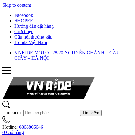
Skip to content
Facebook
SHOPEE
Hướng dẫn đặt hàng
Giới thiệu
Câu hỏi thường gặp
Honda Việt Nam
VNRIDE MOTO : 28/20 NGUYỄN CHÁNH – CẦU
GIẤY – HÀ NỘI
Tìm kiếm:
Tìm kiếm
Hotline:
0868866646
0
Giỏ hàng