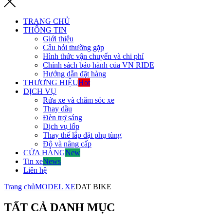
TRANG CHỦ
THÔNG TIN
Giới thiệu
Câu hỏi thường gặp
Hình thức vận chuyển và chi phí
Chính sách bảo hành của VN RIDE
Hướng dẫn đặt hàng
THƯƠNG HIỆU
Hot
DỊCH VỤ
Rửa xe và chăm sóc xe
Thay dầu
Đèn trợ sáng
Dịch vụ lốp
Thay thế lắp đặt phụ tùng
Độ và nâng cấp
CỬA HÀNG
New
Tin xe
News
Liên hệ
Trang chủ
MODEL XE
DAT BIKE
TẤT CẢ DANH MỤC