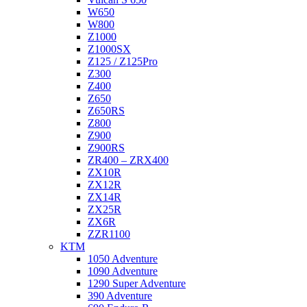
W650
W800
Z1000
Z1000SX
Z125 / Z125Pro
Z300
Z400
Z650
Z650RS
Z800
Z900
Z900RS
ZR400 – ZRX400
ZX10R
ZX12R
ZX14R
ZX25R
ZX6R
ZZR1100
KTM
1050 Adventure
1090 Adventure
1290 Super Adventure
390 Adventure