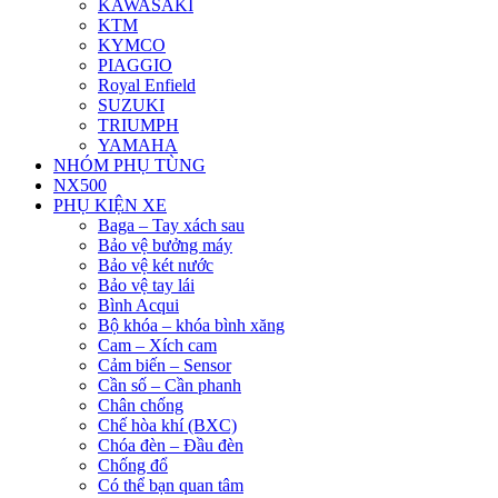
KAWASAKI
KTM
KYMCO
PIAGGIO
Royal Enfield
SUZUKI
TRIUMPH
YAMAHA
NHÓM PHỤ TÙNG
NX500
PHỤ KIỆN XE
Baga – Tay xách sau
Bảo vệ bưởng máy
Bảo vệ két nước
Bảo vệ tay lái
Bình Acqui
Bộ khóa – khóa bình xăng
Cam – Xích cam
Cảm biến – Sensor
Cần số – Cần phanh
Chân chống
Chế hòa khí (BXC)
Chóa đèn – Đầu đèn
Chống đổ
Có thể bạn quan tâm