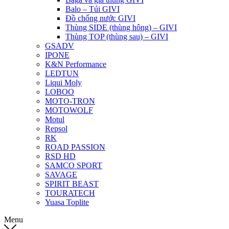
Balo – Túi GIVI
Đồ chống nước GIVI
Thùng SIDE (thùng hông) – GIVI
Thùng TOP (thùng sau) – GIVI
GSADV
IPONE
K&N Performance
LEDTUN
Liqui Moly
LOBOO
MOTO-TRON
MOTOWOLF
Motul
Repsol
RK
ROAD PASSION
RSD HD
SAMCO SPORT
SAVAGE
SPIRIT BEAST
TOURATECH
Yuasa Toplite
Menu