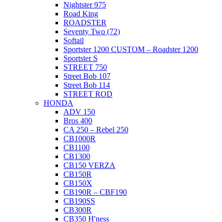
Nightster 975
Road King
ROADSTER
Seventy Two (72)
Softail
Sportster 1200 CUSTOM – Roadster 1200
Sportster S
STREET 750
Street Bob 107
Street Bob 114
STREET ROD
HONDA
ADV 150
Bros 400
CA 250 – Rebel 250
CB1000R
CB1100
CB1300
CB150 VERZA
CB150R
CB150X
CB190R – CBF190
CB190SS
CB300R
CB350 H'ness