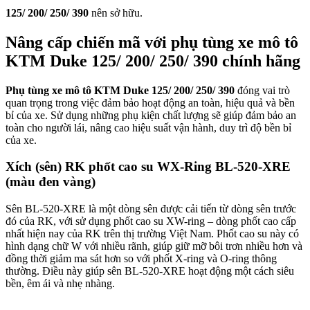
125/ 200/ 250/ 390
nên sở hữu.
Nâng cấp chiến mã với phụ tùng xe mô tô
KTM Duke 125/ 200/ 250/ 390 chính hãng
Phụ tùng xe mô tô KTM Duke 125/ 200/ 250/ 390
đóng vai trò
quan trọng trong việc đảm bảo hoạt động an toàn, hiệu quả và bền
bỉ của xe. Sử dụng những phụ kiện chất lượng sẽ giúp đảm bảo an
toàn cho người lái, nâng cao hiệu suất vận hành, duy trì độ bền bỉ
của xe.
Xích (sên) RK phốt cao su WX-Ring BL-520-XRE
(màu đen vàng)
Sên BL-520-XRE là một dòng sên được cải tiến từ dòng sên trước
đó của RK, với sử dụng phốt cao su XW-ring – dòng phốt cao cấp
nhất hiện nay của RK trên thị trường Việt Nam. Phốt cao su này có
hình dạng chữ W với nhiều rãnh, giúp giữ mỡ bôi trơn nhiều hơn và
đồng thời giảm ma sát hơn so với phốt X-ring và O-ring thông
thường. Điều này giúp sên BL-520-XRE hoạt động một cách siêu
bền, êm ái và nhẹ nhàng.