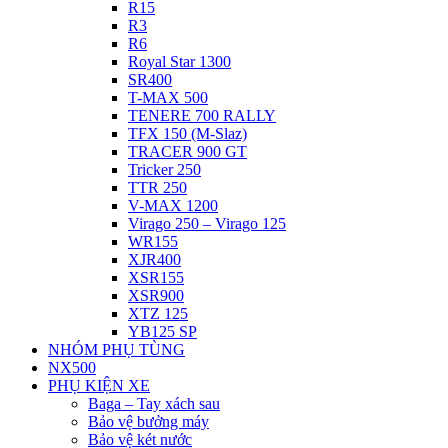
R15
R3
R6
Royal Star 1300
SR400
T-MAX 500
TENERE 700 RALLY
TFX 150 (M-Slaz)
TRACER 900 GT
Tricker 250
TTR 250
V-MAX 1200
Virago 250 – Virago 125
WR155
XJR400
XSR155
XSR900
XTZ 125
YB125 SP
NHÓM PHỤ TÙNG
NX500
PHỤ KIỆN XE
Baga – Tay xách sau
Bảo vệ bưởng máy
Bảo vệ két nước