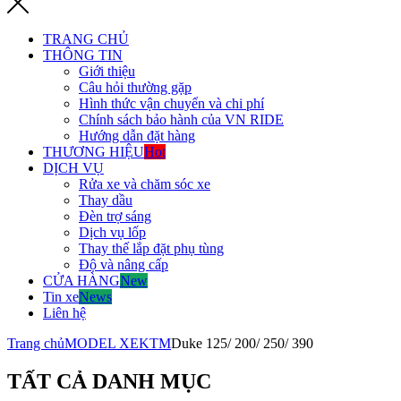
TRANG CHỦ
THÔNG TIN
Giới thiệu
Câu hỏi thường gặp
Hình thức vận chuyển và chi phí
Chính sách bảo hành của VN RIDE
Hướng dẫn đặt hàng
THƯƠNG HIỆU
Hot
DỊCH VỤ
Rửa xe và chăm sóc xe
Thay dầu
Đèn trợ sáng
Dịch vụ lốp
Thay thế lắp đặt phụ tùng
Độ và nâng cấp
CỬA HÀNG
New
Tin xe
News
Liên hệ
Trang chủ
MODEL XE
KTM
Duke 125/ 200/ 250/ 390
TẤT CẢ DANH MỤC