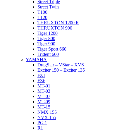
Street Triple
Street Twin
T100
T120
THRUXTON 1200 R
THRUXTON 900
Tiger 1200
Tiger 800
Tiger 900
Tiger Sport 660
Trident 660
YAMAHA
DragStar – VStar – XVS
Exciter 150 – Exciter 135
FZ1
FZ6
MT-01
MT-03
MT-07
MT-09
MT-15
NMX 155
NVX 155
PG 1
R1