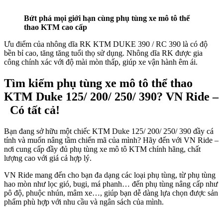
Bứt phá mọi giới hạn cùng phụ tùng xe mô tô thể
thao KTM cao cấp
Ưu điểm của nhông dĩa RK KTM DUKE 390 / RC 390 là có độ
bền bỉ cao, tăng tăng tuổi thọ sử dụng. Nhông dĩa RK được gia
công chính xác với độ mài mòn thấp, giúp xe vận hành êm ái.
Tìm kiếm phụ tùng xe mô tô thể thao
KTM Duke 125/ 200/ 250/ 390? VN Ride –
Có tất cả!
Bạn đang sở hữu một chiếc KTM Duke 125/ 200/ 250/ 390 đầy cá
tính và muốn nâng tầm chiến mã của mình? Hãy đến với VN Ride –
nơi cung cấp đầy đủ phụ tùng xe mô tô KTM chính hãng, chất
lượng cao với giá cả hợp lý.
VN Ride mang đến cho bạn đa dạng các loại phụ tùng, từ phụ tùng
hao mòn như lọc gió, bugi, má phanh… đến phụ tùng nâng cấp như
pô độ, phuộc nhún, mâm xe…, giúp bạn dễ dàng lựa chọn được sản
phẩm phù hợp với nhu cầu và ngân sách của mình.