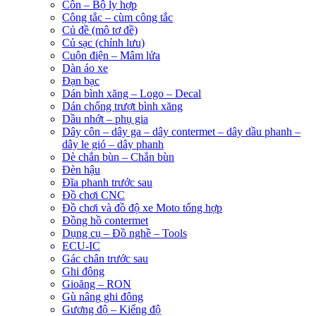
Côn – Bộ ly hợp
Công tắc – cùm công tắc
Củ đề (mô tơ đề)
Củ sạc (chỉnh lưu)
Cuộn điện – Mâm lửa
Dàn áo xe
Đạn bạc
Dán bình xăng – Logo – Decal
Dán chống trượt bình xăng
Dầu nhớt – phụ gia
Dây côn – dây ga – dây contermet – dây dầu phanh –
dây le gió – dây phanh
Dè chắn bùn – Chắn bùn
Đèn hậu
Đĩa phanh trước sau
Đồ chơi CNC
Đồ chơi và đồ độ xe Moto tổng hợp
Đồng hồ contermet
Dụng cụ – Đồ nghề – Tools
ECU-IC
Gác chân trước sau
Ghi đông
Gioăng – RON
Gù nâng ghi đông
Gương độ – Kiếng độ