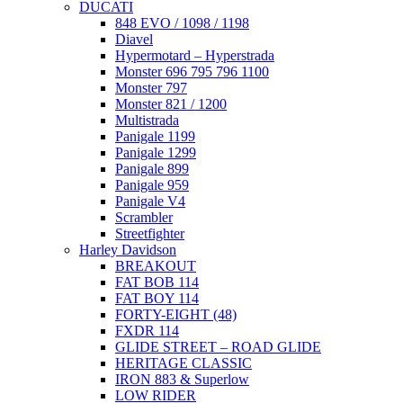
DUCATI
848 EVO / 1098 / 1198
Diavel
Hypermotard – Hyperstrada
Monster 696 795 796 1100
Monster 797
Monster 821 / 1200
Multistrada
Panigale 1199
Panigale 1299
Panigale 899
Panigale 959
Panigale V4
Scrambler
Streetfighter
Harley Davidson
BREAKOUT
FAT BOB 114
FAT BOY 114
FORTY-EIGHT (48)
FXDR 114
GLIDE STREET – ROAD GLIDE
HERITAGE CLASSIC
IRON 883 & Superlow
LOW RIDER