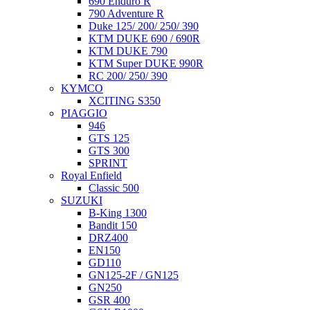
690 Enduro R
790 Adventure R
Duke 125/ 200/ 250/ 390
KTM DUKE 690 / 690R
KTM DUKE 790
KTM Super DUKE 990R
RC 200/ 250/ 390
KYMCO
XCITING S350
PIAGGIO
946
GTS 125
GTS 300
SPRINT
Royal Enfield
Classic 500
SUZUKI
B-King 1300
Bandit 150
DRZ400
EN150
GD110
GN125-2F / GN125
GN250
GSR 400