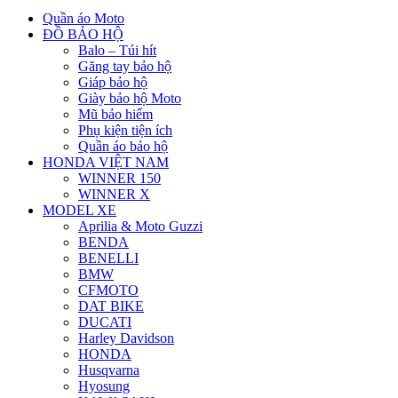
Quần áo Moto
ĐỒ BẢO HỘ
Balo – Túi hít
Găng tay bảo hộ
Giáp bảo hộ
Giày bảo hộ Moto
Mũ bảo hiểm
Phụ kiện tiện ích
Quần áo bảo hộ
HONDA VIỆT NAM
WINNER 150
WINNER X
MODEL XE
Aprilia & Moto Guzzi
BENDA
BENELLI
BMW
CFMOTO
DAT BIKE
DUCATI
Harley Davidson
HONDA
Husqvarna
Hyosung