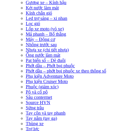
Gương xe – Kính hậu
Két nước làm mát
Kính chắn gió
Led trợ sáng – xi nhan
Lọc gió
Lốp xe moto (vỏ xe)
Má phanh – Bố thắng
Máy – Động cơ
Nhông trước sau
Nhựa xe (chi tiết nhựa)
Ống nước làm mát
Pat biển số – Dè đuôi
Phớt dầu – Phớt bụi phuộc
Phớt dầu – phớt bụi phuộc xe theo thông số
Phụ kiện Adventure Moto
Phụ kiện Cruiser Moto
Phuộc (giảm xóc)
Pô và cổ pô
Sâu contermet
Source HVN
Sừng trâu
Tay côn và tay phanh
Tay nắm (tay ga)
Thùng xe
Trợ lực