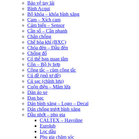
Bảo vệ tay lái
Bình Acqui
Bộ khóa – khóa bình xăng
Cam – Xích cam
Cảm biến – Sensor
Cần số – Cần phanh
Chân chống
Chế hòa khí (BXC)
Chóa đèn – Đầu đèn
Chống đổ
Có thể bạn quan tâm
Côn – Bộ ly hợp
Công tắc – cùm công tắc
Củ đề (mô tơ đề)
Củ sạc (chỉnh lưu)
Cuộn điện – Mâm lửa
Dàn áo xe
Đạn bạc
Dán bình xăng – Logo – Decal
Dán chống trượt bình xăng
Dầu nhớt – phụ gia
CALTEX – Havoline
Eurolub
Lọc dầu
Phụ gia chăm sóc