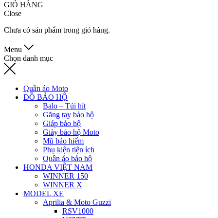
GIỎ HÀNG
Close
Chưa có sản phẩm trong giỏ hàng.
Menu
Chọn danh mục
Quần áo Moto
ĐỒ BẢO HỘ
Balo – Túi hít
Găng tay bảo hộ
Giáp bảo hộ
Giày bảo hộ Moto
Mũ bảo hiểm
Phụ kiện tiện ích
Quần áo bảo hộ
HONDA VIỆT NAM
WINNER 150
WINNER X
MODEL XE
Aprilia & Moto Guzzi
RSV1000