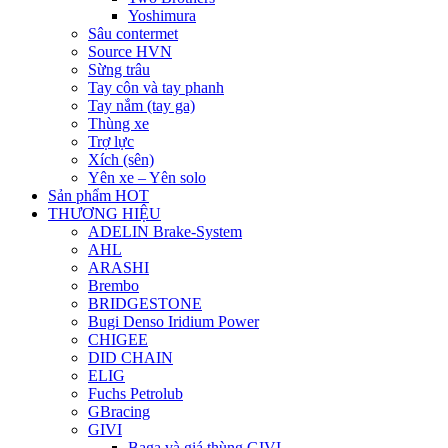
Yoshimura
Sâu contermet
Source HVN
Sừng trâu
Tay côn và tay phanh
Tay nắm (tay ga)
Thùng xe
Trợ lực
Xích (sên)
Yên xe – Yên solo
Sản phẩm HOT
THƯƠNG HIỆU
ADELIN Brake-System
AHL
ARASHI
Brembo
BRIDGESTONE
Bugi Denso Iridium Power
CHIGEE
DID CHAIN
ELIG
Fuchs Petrolub
GBracing
GIVI
Baga và giá thùng GIVI