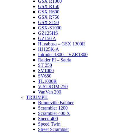
GSX R1000
GSX R150
GSX R600
GSX R750
GSX S150
GSX-S1000
GZ125HS
GZ150 A
Hayabusa – GSX 1300R
HJ125K-A
Intruder 1800 – VZR1800
Raider FI – Satria
ST 250
SV1000
SV650
TL1000R
V-STROM 250
VanVan 200
TRIUMPH
Bonneville Bobber
Scrambler 1200
Scrambler 400 X
Speed 400
Speed Twin
Street Scrambler