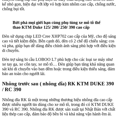
kế nhỏ gọn, hiện đại với lớp vỏ hợp kim nhôm cao cấp, chống nước,
chống bụi tốt.
Bứt phá mọi giới hạn cùng phụ tùng xe mô tô thể
thao KTM Duke 125/ 200/ 250/ 390 cao cấp
Đèn sử dụng chip LED Cree XHP702 cao cấp của Mỹ, cho độ sáng
cao và tiết kiệm điện. Bên cạnh đó, đèn có 2 chế độ chiếu sáng: cos
và pha, giúp bạn dễ dàng điều chỉnh ánh sáng phù hợp với điều kiện
di chuyển.
Đèn trợ sáng bi cầu LOBOO L7 phù hợp cho các loại xe máy như
xe tay ga, xe côn tay, xe mô tô… Đèn giúp bạn tăng khả năng quan
sát khi di chuyển vào ban đêm hoặc trong điều kiện thiếu sáng, đảm
bảo an toàn cho người lái.
Nhông trước sau ( nhông dĩa) RK KTM DUKE 390
/ RC 390
Nhông dĩa RK là một trong những thương hiệu nhông dĩa cao cấp
được nhiều người tin dùng cho xe mô tô, trong đó có KTM DUKE
390 và RC 390. Nhông dĩa RK được sản xuất tại Nhật Bản với chất
liệu thép cao cấp, đảm bảo độ bền bỉ và khả năng vận hành êm ái.