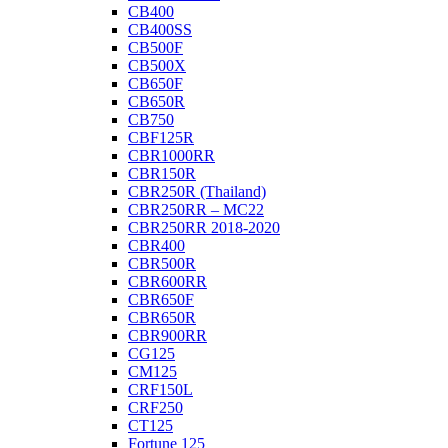
CB400
CB400SS
CB500F
CB500X
CB650F
CB650R
CB750
CBF125R
CBR1000RR
CBR150R
CBR250R (Thailand)
CBR250RR – MC22
CBR250RR 2018-2020
CBR400
CBR500R
CBR600RR
CBR650F
CBR650R
CBR900RR
CG125
CM125
CRF150L
CRF250
CT125
Fortune 125