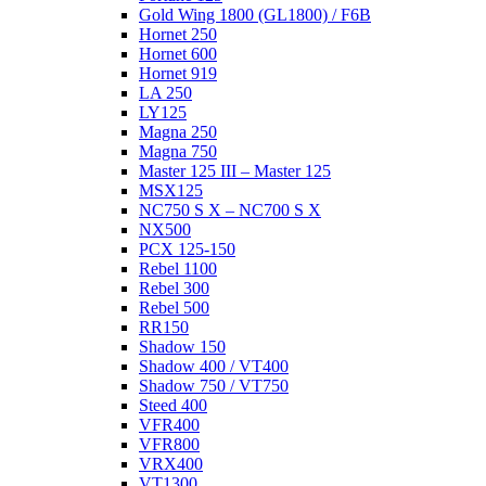
Gold Wing 1800 (GL1800) / F6B
Hornet 250
Hornet 600
Hornet 919
LA 250
LY125
Magna 250
Magna 750
Master 125 III – Master 125
MSX125
NC750 S X – NC700 S X
NX500
PCX 125-150
Rebel 1100
Rebel 300
Rebel 500
RR150
Shadow 150
Shadow 400 / VT400
Shadow 750 / VT750
Steed 400
VFR400
VFR800
VRX400
VT1300