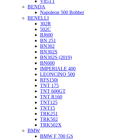
V85TT
BENDA
Napoleon 500 Bobber
BENELLI
302R
502C
BJ600
BN 251
BN302
BN302S
BN302S (2019)
BN600
IMPERIALE 400
LEONCINO 500
RFS150i
TNT 175
TNT 600GT
TNT R160
TNT125
TNT15
TRK251
TRK502
TRK502X
BMW
BMW F 700 GS