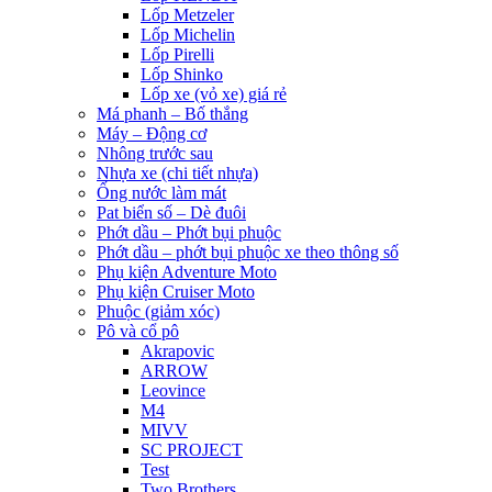
Lốp Metzeler
Lốp Michelin
Lốp Pirelli
Lốp Shinko
Lốp xe (vỏ xe) giá rẻ
Má phanh – Bố thắng
Máy – Động cơ
Nhông trước sau
Nhựa xe (chi tiết nhựa)
Ống nước làm mát
Pat biển số – Dè đuôi
Phớt dầu – Phớt bụi phuộc
Phớt dầu – phớt bụi phuộc xe theo thông số
Phụ kiện Adventure Moto
Phụ kiện Cruiser Moto
Phuộc (giảm xóc)
Pô và cổ pô
Akrapovic
ARROW
Leovince
M4
MIVV
SC PROJECT
Test
Two Brothers