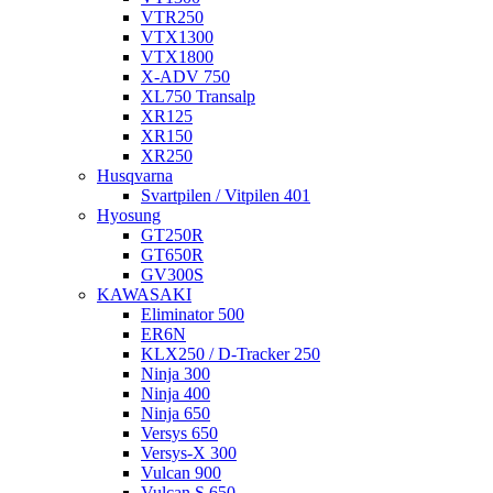
VTR250
VTX1300
VTX1800
X-ADV 750
XL750 Transalp
XR125
XR150
XR250
Husqvarna
Svartpilen / Vitpilen 401
Hyosung
GT250R
GT650R
GV300S
KAWASAKI
Eliminator 500
ER6N
KLX250 / D-Tracker 250
Ninja 300
Ninja 400
Ninja 650
Versys 650
Versys-X 300
Vulcan 900
Vulcan S 650