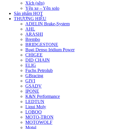
Xích (sên)
Yên xe – Yên solo
Sản phẩm HOT
THƯƠNG HIỆU
ADELIN Brake-System
AHL
ARASHI
Brembo
BRIDGESTONE
Bugi Denso Iridium Power
CHIGEE
DID CHAIN
ELIG
Fuchs Petrolub
GBracing
GIVI
GSADV
IPONE
K&N Performance
LEDTUN
Liqui Moly
LOBOO
MOTO-TRON
MOTOWOLF
Motul