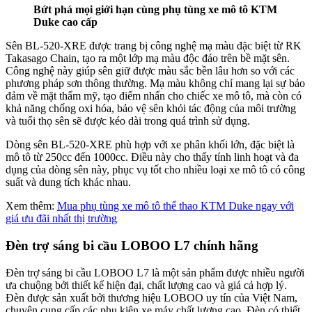
Bứt phá mọi giới hạn cùng phụ tùng xe mô tô KTM
Duke cao cấp
Sên BL-520-XRE được trang bị công nghệ mạ màu đặc biệt từ RK
Takasago Chain, tạo ra một lớp mạ màu độc đáo trên bề mặt sên.
Công nghệ này giúp sên giữ được màu sắc bền lâu hơn so với các
phương pháp sơn thông thường. Mạ màu không chỉ mang lại sự bảo
đảm về mặt thẩm mỹ, tạo điểm nhấn cho chiếc xe mô tô, mà còn có
khả năng chống oxi hóa, bảo vệ sên khỏi tác động của môi trường
và tuổi thọ sên sẽ được kéo dài trong quá trình sử dụng.
Dòng sên BL-520-XRE phù hợp với xe phân khối lớn, đặc biệt là
mô tô từ 250cc đến 1000cc. Điều này cho thấy tính linh hoạt và đa
dụng của dòng sên này, phục vụ tốt cho nhiều loại xe mô tô có công
suất và dung tích khác nhau.
Xem thêm:
Mua phụ tùng xe mô tô thể thao KTM Duke ngay với
giá ưu đãi nhất thị trường
Đèn trợ sáng bi cầu LOBOO L7 chính hãng
Đèn trợ sáng bi cầu LOBOO L7 là một sản phẩm được nhiều người
ưa chuộng bởi thiết kế hiện đại, chất lượng cao và giá cả hợp lý.
Đèn được sản xuất bởi thương hiệu LOBOO uy tín của Việt Nam,
chuyên cung cấp các phụ kiện xe máy chất lượng cao. Đèn có thiết