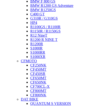
BMW F 800 GS
BMW R1200 GS Adventure
BMW R1250GS
C400 GT
G310R / G310GS
HP4
R1100GS / R1100R
R1150R / R1150GS
R12 NineT
R1200 R NINE T
R1200R
S1000R
S1000RR
S1000XR
CFMOTO
CF250NK
CF450MT
CF450SR
CF650MT
CF650NK
CF700CL-X
CF800MT
CF800NK
DAT BIKE
QUANTUM S VERSION