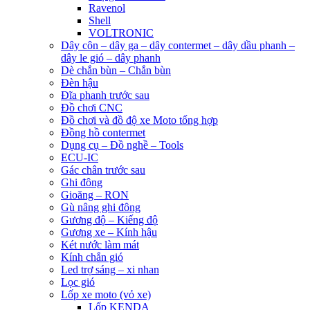
Ravenol
Shell
VOLTRONIC
Dây côn – dây ga – dây contermet – dây dầu phanh –
dây le gió – dây phanh
Dè chắn bùn – Chắn bùn
Đèn hậu
Đĩa phanh trước sau
Đồ chơi CNC
Đồ chơi và đồ độ xe Moto tổng hợp
Đồng hồ contermet
Dụng cụ – Đồ nghề – Tools
ECU-IC
Gác chân trước sau
Ghi đông
Gioăng – RON
Gù nâng ghi đông
Gương độ – Kiếng độ
Gương xe – Kính hậu
Két nước làm mát
Kính chắn gió
Led trợ sáng – xi nhan
Lọc gió
Lốp xe moto (vỏ xe)
Lốp KENDA