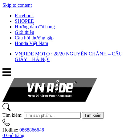
Skip to content
Facebook
SHOPEE
Hướng dẫn đặt hàng
Giới thiệu
Câu hỏi thường gặp
Honda Việt Nam
VNRIDE MOTO : 28/20 NGUYỄN CHÁNH – CẦU
GIẤY – HÀ NỘI
Tìm kiếm:
Tìm kiếm
Hotline:
0868866646
0
Giỏ hàng