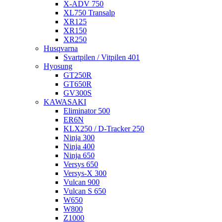
X-ADV 750
XL750 Transalp
XR125
XR150
XR250
Husqvarna
Svartpilen / Vitpilen 401
Hyosung
GT250R
GT650R
GV300S
KAWASAKI
Eliminator 500
ER6N
KLX250 / D-Tracker 250
Ninja 300
Ninja 400
Ninja 650
Versys 650
Versys-X 300
Vulcan 900
Vulcan S 650
W650
W800
Z1000