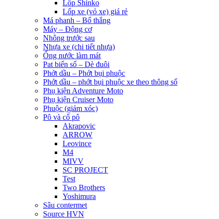
Lốp Shinko
Lốp xe (vỏ xe) giá rẻ
Má phanh – Bố thắng
Máy – Động cơ
Nhông trước sau
Nhựa xe (chi tiết nhựa)
Ống nước làm mát
Pat biển số – Dè đuôi
Phớt dầu – Phớt bụi phuộc
Phớt dầu – phớt bụi phuộc xe theo thông số
Phụ kiện Adventure Moto
Phụ kiện Cruiser Moto
Phuộc (giảm xóc)
Pô và cổ pô
Akrapovic
ARROW
Leovince
M4
MIVV
SC PROJECT
Test
Two Brothers
Yoshimura
Sâu contermet
Source HVN