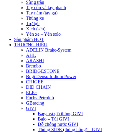
Sừng trâu
Tay côn và tay phanh
Tay nắm (tay ga)
Thùng xe
Trợ lực
Xích (sên)
Yên xe – Yên solo
Sản phẩm HOT
THƯƠNG HIỆU
ADELIN Brake-System
AHL
ARASHI
Brembo
BRIDGESTONE
Bugi Denso Iridium Power
CHIGEE
DID CHAIN
ELIG
Fuchs Petrolub
GBracing
GIVI
Baga và giá thùng GIVI
Balo – Túi GIVI
Đồ chống nước GIVI
Thùng SIDE (thùng hông) – GIVI