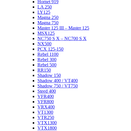
Hornet 919
LA 250
LY125
Magna 250
Magna 750
Master 125 III – Master 125
MSX125
NC750 S X – NC700 S X
NX500
PCX 125-150
Rebel 1100
Rebel 300
Rebel 500
RR150
Shadow 150
Shadow 400 / VT400
Shadow 750 / VT750
Steed 400
VFR400
VFR800
VRX400
VT1300
VTR250
VTX1300
VTX1800