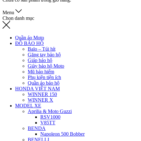
Menu
Chọn danh mục
Quần áo Moto
ĐỒ BẢO HỘ
Balo – Túi hít
Găng tay bảo hộ
Giáp bảo hộ
Giày bảo hộ Moto
Mũ bảo hiểm
Phụ kiện tiện ích
Quần áo bảo hộ
HONDA VIỆT NAM
WINNER 150
WINNER X
MODEL XE
Aprilia & Moto Guzzi
RSV1000
V85TT
BENDA
Napoleon 500 Bobber
BENELLI