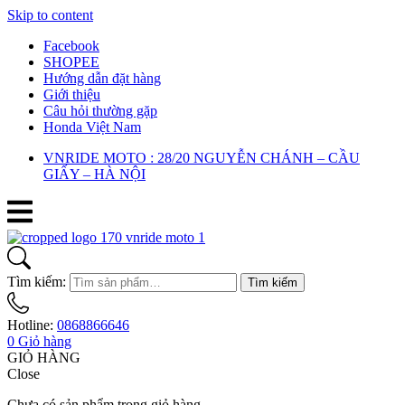
Skip to content
Facebook
SHOPEE
Hướng dẫn đặt hàng
Giới thiệu
Câu hỏi thường gặp
Honda Việt Nam
VNRIDE MOTO : 28/20 NGUYỄN CHÁNH – CẦU
GIẤY – HÀ NỘI
Tìm kiếm:
Tìm kiếm
Hotline:
0868866646
0
Giỏ hàng
GIỎ HÀNG
Close
Chưa có sản phẩm trong giỏ hàng.