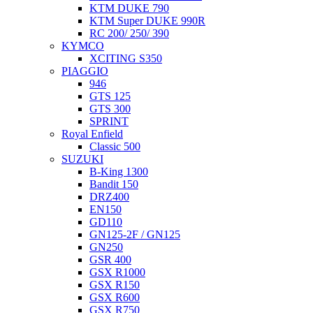
KTM DUKE 790
KTM Super DUKE 990R
RC 200/ 250/ 390
KYMCO
XCITING S350
PIAGGIO
946
GTS 125
GTS 300
SPRINT
Royal Enfield
Classic 500
SUZUKI
B-King 1300
Bandit 150
DRZ400
EN150
GD110
GN125-2F / GN125
GN250
GSR 400
GSX R1000
GSX R150
GSX R600
GSX R750