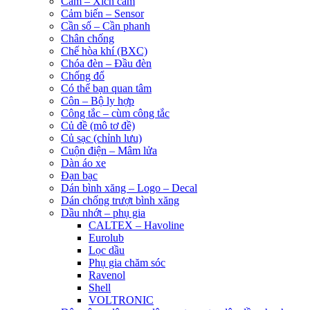
Cam – Xích cam
Cảm biến – Sensor
Cần số – Cần phanh
Chân chống
Chế hòa khí (BXC)
Chóa đèn – Đầu đèn
Chống đổ
Có thể bạn quan tâm
Côn – Bộ ly hợp
Công tắc – cùm công tắc
Củ đề (mô tơ đề)
Củ sạc (chỉnh lưu)
Cuộn điện – Mâm lửa
Dàn áo xe
Đạn bạc
Dán bình xăng – Logo – Decal
Dán chống trượt bình xăng
Dầu nhớt – phụ gia
CALTEX – Havoline
Eurolub
Lọc dầu
Phụ gia chăm sóc
Ravenol
Shell
VOLTRONIC