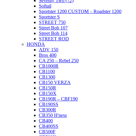
Seventy Two (72)
Softail
Sportster 1200 CUSTOM – Roadster 1200
Sportster S
STREET 750
Street Bob 107
Street Bob 114
STREET ROD
HONDA
ADV 150
Bros 400
CA 250 – Rebel 250
CB1000R
CB1100
CB1300
CB150 VERZA
CB150R
CB150X
CB190R – CBF190
CB190SS
CB300R
CB350 H'ness
CB400
CB400SS
CB500F