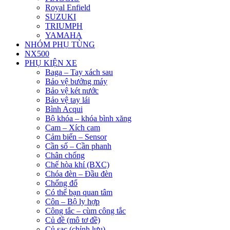
Royal Enfield
SUZUKI
TRIUMPH
YAMAHA
NHÓM PHỤ TÙNG
NX500
PHỤ KIỆN XE
Baga – Tay xách sau
Bảo vệ bưởng máy
Bảo vệ két nước
Bảo vệ tay lái
Bình Acqui
Bộ khóa – khóa bình xăng
Cam – Xích cam
Cảm biến – Sensor
Cần số – Cần phanh
Chân chống
Chế hòa khí (BXC)
Chóa đèn – Đầu đèn
Chống đổ
Có thể bạn quan tâm
Côn – Bộ ly hợp
Công tắc – cùm công tắc
Củ đề (mô tơ đề)
Củ sạc (chỉnh lưu)