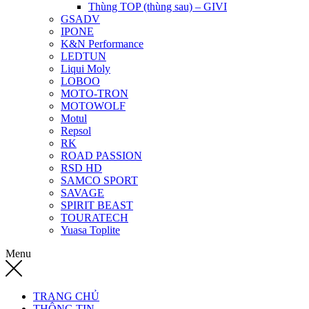
Thùng TOP (thùng sau) – GIVI
GSADV
IPONE
K&N Performance
LEDTUN
Liqui Moly
LOBOO
MOTO-TRON
MOTOWOLF
Motul
Repsol
RK
ROAD PASSION
RSD HD
SAMCO SPORT
SAVAGE
SPIRIT BEAST
TOURATECH
Yuasa Toplite
Menu
TRANG CHỦ
THÔNG TIN