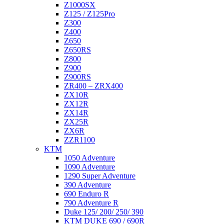
Z1000SX
Z125 / Z125Pro
Z300
Z400
Z650
Z650RS
Z800
Z900
Z900RS
ZR400 – ZRX400
ZX10R
ZX12R
ZX14R
ZX25R
ZX6R
ZZR1100
KTM
1050 Adventure
1090 Adventure
1290 Super Adventure
390 Adventure
690 Enduro R
790 Adventure R
Duke 125/ 200/ 250/ 390
KTM DUKE 690 / 690R