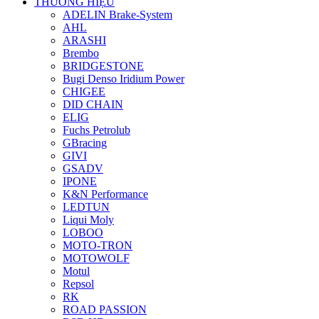
THƯƠNG HIỆU
ADELIN Brake-System
AHL
ARASHI
Brembo
BRIDGESTONE
Bugi Denso Iridium Power
CHIGEE
DID CHAIN
ELIG
Fuchs Petrolub
GBracing
GIVI
GSADV
IPONE
K&N Performance
LEDTUN
Liqui Moly
LOBOO
MOTO-TRON
MOTOWOLF
Motul
Repsol
RK
ROAD PASSION