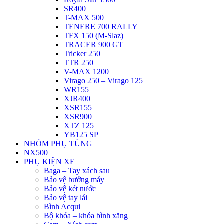
SR400
T-MAX 500
TENERE 700 RALLY
TFX 150 (M-Slaz)
TRACER 900 GT
Tricker 250
TTR 250
V-MAX 1200
Virago 250 – Virago 125
WR155
XJR400
XSR155
XSR900
XTZ 125
YB125 SP
NHÓM PHỤ TÙNG
NX500
PHỤ KIỆN XE
Baga – Tay xách sau
Bảo vệ bưởng máy
Bảo vệ két nước
Bảo vệ tay lái
Bình Acqui
Bộ khóa – khóa bình xăng