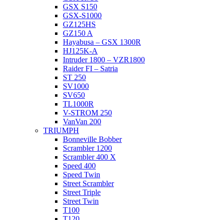
GSX S150
GSX-S1000
GZ125HS
GZ150 A
Hayabusa – GSX 1300R
HJ125K-A
Intruder 1800 – VZR1800
Raider FI – Satria
ST 250
SV1000
SV650
TL1000R
V-STROM 250
VanVan 200
TRIUMPH
Bonneville Bobber
Scrambler 1200
Scrambler 400 X
Speed 400
Speed Twin
Street Scrambler
Street Triple
Street Twin
T100
T120