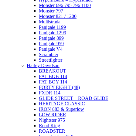
Monster 696 795 796 1100
Monster 797
Monster 821 / 1200
Multistrada
Panigale 1199
Panigale 1299
Panigale 899
Panigale 959
Panigale V4
Scrambler
Streetfighter
Harley Davidson
BREAKOUT
FAT BOB 114
FAT BOY 114
FORTY-EIGHT (48)
FXDR 114
GLIDE STREET – ROAD GLIDE
HERITAGE CLASSIC
IRON 883 & Superlow
LOW RIDER
Nightster 975
Road King
ROADSTER