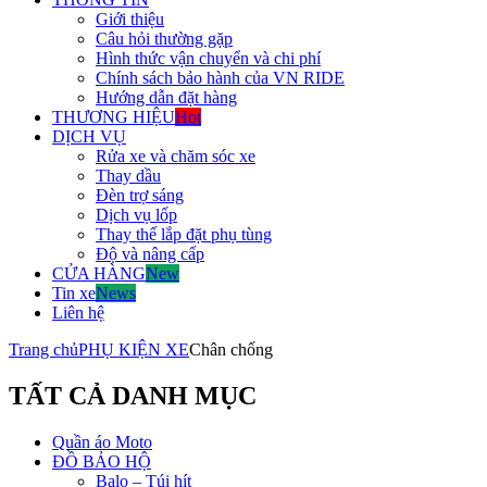
Giới thiệu
Câu hỏi thường gặp
Hình thức vận chuyển và chi phí
Chính sách bảo hành của VN RIDE
Hướng dẫn đặt hàng
THƯƠNG HIỆU
Hot
DỊCH VỤ
Rửa xe và chăm sóc xe
Thay dầu
Đèn trợ sáng
Dịch vụ lốp
Thay thế lắp đặt phụ tùng
Độ và nâng cấp
CỬA HÀNG
New
Tin xe
News
Liên hệ
Trang chủ
PHỤ KIỆN XE
Chân chống
TẤT CẢ DANH MỤC
Quần áo Moto
ĐỒ BẢO HỘ
Balo – Túi hít