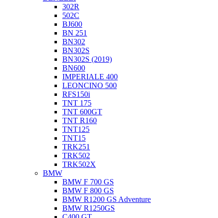
302R
502C
BJ600
BN 251
BN302
BN302S
BN302S (2019)
BN600
IMPERIALE 400
LEONCINO 500
RFS150i
TNT 175
TNT 600GT
TNT R160
TNT125
TNT15
TRK251
TRK502
TRK502X
BMW
BMW F 700 GS
BMW F 800 GS
BMW R1200 GS Adventure
BMW R1250GS
C400 GT