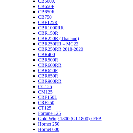
CB500X
CB650F
CB650R
CB750
CBF125R
CBR1000RR
CBR150R
CBR250R (Thailand)
CBR250RR – MC22
CBR250RR 2018-2020
CBR400
CBR500R
CBR600RR
CBR650F
CBR650R
CBR900RR
CG125
CM125
CRF150L
CRF250
CT125
Fortune 125
Gold Wing 1800 (GL1800) / F6B
Hornet 250
Hornet 600