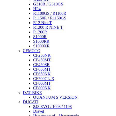
G310R / G310GS
HP4
R1100GS / R1100R
R1150R / R1150GS
R12 NineT
R1200 R NINE T
R1200R
S1000R
S1000RR
S1000XR
CFMOTO
CF250NK
CF450MT
CF450SR
CF650MT
CF650NK
CF700CL-X
CF800MT
CF800NK
DAT BIKE
QUANTUM S VERSION
DUCATI
848 EVO / 1098 / 1198
Diavel
Hypermotard – Hyperstrada