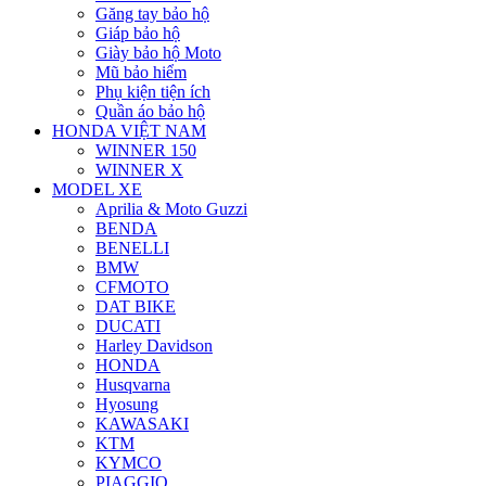
Găng tay bảo hộ
Giáp bảo hộ
Giày bảo hộ Moto
Mũ bảo hiểm
Phụ kiện tiện ích
Quần áo bảo hộ
HONDA VIỆT NAM
WINNER 150
WINNER X
MODEL XE
Aprilia & Moto Guzzi
BENDA
BENELLI
BMW
CFMOTO
DAT BIKE
DUCATI
Harley Davidson
HONDA
Husqvarna
Hyosung
KAWASAKI
KTM
KYMCO
PIAGGIO