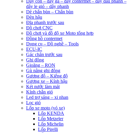
Dây côn – dây ga – dây contermet – dây dầu phanh –
dây le gió – dây phanh
Dè chắn bùn – Chắn bùn
Đèn hậu
Đĩa phanh trước sau
Đồ chơi CNC
Đồ chơi và đồ độ xe Moto tổng hợp
Đồng hồ contermet
Dụng cụ – Đồ nghề – Tools
ECU-IC
Gác chân trước sau
Ghi đông
Gioăng – RON
Gù nâng ghi đông
Gương độ – Kiếng độ
Gương xe – Kính hậu
Két nước làm mát
Kính chắn gió
Led trợ sáng – xi nhan
Lọc gió
Lốp xe moto (vỏ xe)
Lốp KENDA
Lốp Metzeler
Lốp Michelin
Lốp Pirelli