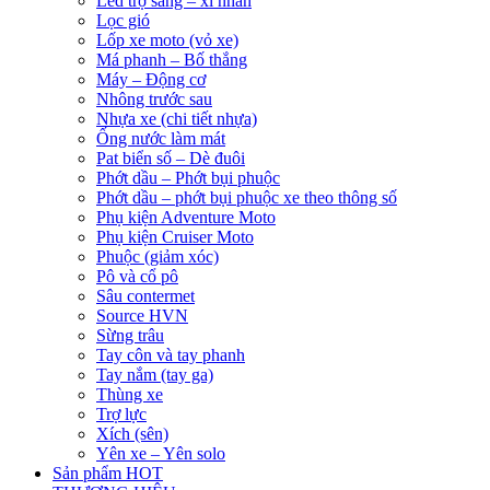
Led trợ sáng – xi nhan
Lọc gió
Lốp xe moto (vỏ xe)
Má phanh – Bố thắng
Máy – Động cơ
Nhông trước sau
Nhựa xe (chi tiết nhựa)
Ống nước làm mát
Pat biển số – Dè đuôi
Phớt dầu – Phớt bụi phuộc
Phớt dầu – phớt bụi phuộc xe theo thông số
Phụ kiện Adventure Moto
Phụ kiện Cruiser Moto
Phuộc (giảm xóc)
Pô và cổ pô
Sâu contermet
Source HVN
Sừng trâu
Tay côn và tay phanh
Tay nắm (tay ga)
Thùng xe
Trợ lực
Xích (sên)
Yên xe – Yên solo
Sản phẩm HOT