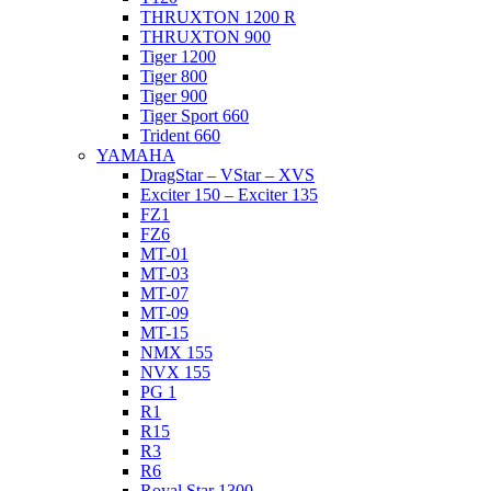
THRUXTON 1200 R
THRUXTON 900
Tiger 1200
Tiger 800
Tiger 900
Tiger Sport 660
Trident 660
YAMAHA
DragStar – VStar – XVS
Exciter 150 – Exciter 135
FZ1
FZ6
MT-01
MT-03
MT-07
MT-09
MT-15
NMX 155
NVX 155
PG 1
R1
R15
R3
R6
Royal Star 1300