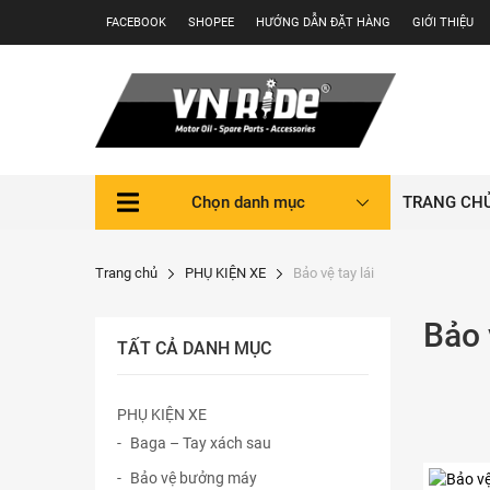
Skip
FACEBOOK
SHOPEE
HƯỚNG DẪN ĐẶT HÀNG
GIỚI THIỆU
to
content
Chọn danh mục
TRANG CH
Trang chủ
PHỤ KIỆN XE
Bảo vệ tay lái
Bảo 
TẤT CẢ DANH MỤC
PHỤ KIỆN XE
Baga – Tay xách sau
Sản
Bảo vệ bưởng máy