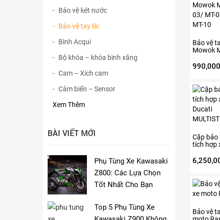
phẩm
Bảo vệ két nước
này
có
Bảo vệ tay lái
nhiều
biến
Bình Acqui
Bảo vệ t
Mowok M
thể.
Bộ khóa – khóa bình xăng
03/ MT-0
Các
MT-10
990,00
tùy
Cam – Xích cam
chọn
Cảm biến – Sensor
có
thể
Xem Thêm
được
chọn
trên
BÀI VIẾT MỚI
Cặp bảo v
trang
tích hợp 
sản
Ducati
phẩm
MULTIST
6,250,0
Phụ Tùng Xe Kawasaki
Z800: Các Lựa Chọn
Tốt Nhất Cho Bạn
Top 5 Phụ Tùng Xe
Bảo vệ ta
Kawasaki Z900 Không
moto Ra