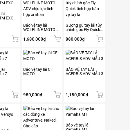
lái
TM EXC
Bảo vệ tay lái
Gương gù tay lái tùy
WOLFLINE MOTO
chỉnh góc Fly Quick
ADV chịu lực tích
tích hợp bảo vệ tay
hợp xi nhan
lái
1,680,000
₫
880,000
₫
lái
Bảo vệ tay lái CF
BẢO VỆ TAY LÁI
ẫu 7
MOTO
ACERBIS ADV MẪU 3
980,000
₫
1,150,000
₫
Bảo vệ tay lái
Yamaha MT