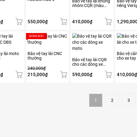
Bảo vệ tay lái khung
Bảo vệ tay
nhôm CQR (màu
riêng Vers
đen)
0
₫
550,000
₫
410,000
₫
1,290,00
Sản
GIẢM GIÁ!
phẩm
này
có
y lái moto
Bảo vệ tay lái CNC
Bảo vệ cản 
S
thường
cho xe tay
nhiều
Bảo vệ tay lái CQR
cho các dòng xe
biến
240,000
₫
moto
thể.
Giá
Giá
0
₫
215,000
₫
590,000
₫
410,000
₫
Các
gốc
hiện
tùy
là:
tại
chọn
240,000₫.
là:
có
215,000₫.
1
2
3
thể
được
chọn
trên
trang
sản