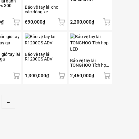
 lái dành
ys 300
Bảo vệ tay lái cho
các dòng xe
Adventuve, Naked,
Cào cào
0
₫
690,000
₫
2,200,000
₫
gió tay lái
Bảo vệ tay lái
 ga
R1200GS ADV
Bảo vệ tay lái
TONGHOO Tích hợp
LED
1,300,000
₫
2,450,000
₫
→