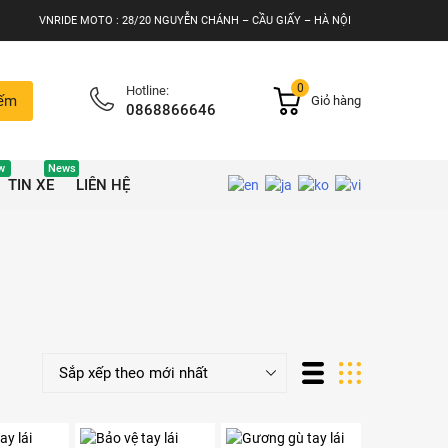
VNRIDE MOTO : 28/20 NGUYỄN CHÁNH – CẦU GIẤY – HÀ NỘI
0
Hotline:
iếm
Giỏ hàng
0868866646
w
News
TIN XE
LIÊN HỆ