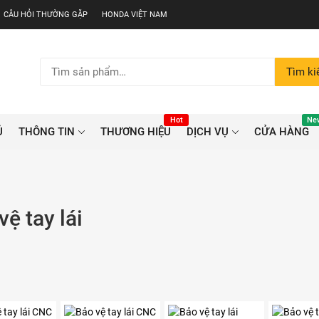
CÂU HỎI THƯỜNG GẶP
HONDA VIỆT NAM
Tìm
Tìm k
kiếm:
Hot
Ne
Ủ
THÔNG TIN
THƯƠNG HIỆU
DỊCH VỤ
CỬA HÀNG
vệ tay lái
Sản
Sản