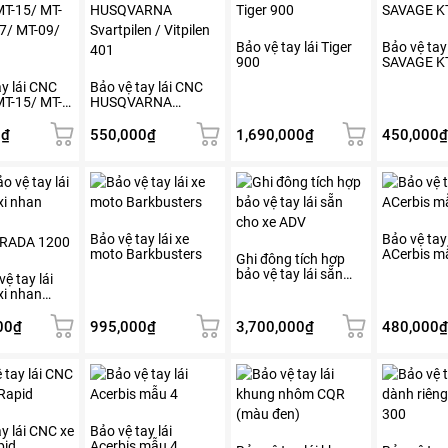
phẩm
phẩm
này
này
có
có
Bảo vệ tay lái Tiger
Bảo vệ tay 
900
SAVAGE K
nhiều
nhiều
biến
biến
ay lái CNC
Bảo vệ tay lái CNC
T-15/ MT-
HUSQVARNA
thể.
thể.
7/ MT-09/
Svartpilen / Vitpilen
Các
Các
401
0
₫
550,000
₫
1,690,000
₫
450,000
₫
tùy
tùy
chọn
chọn
có
có
thể
thể
được
được
Bảo vệ tay lái xe
Bảo vệ tay 
chọn
chọn
moto Barkbusters
ACerbis m
Ghi đông tích hợp
trên
trên
bảo vệ tay lái sẵn
ệ tay lái
trang
trang
cho xe ADV
xi nhan
sản
sản
RADA 1200
phẩm
phẩm
00
₫
995,000
₫
3,700,000
₫
480,000
₫
y lái CNC xe
Bảo vệ tay lái
pid
Acerbis mẫu 4