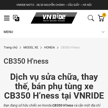
Skip
VNRIDE MOTO : 28/20 NGUYỄN CHÁNH – CẦU GIẤY – HÀ NỘI
to
content
0
MENU
Trang chủ
MODEL XE
HONDA
CB350 H'ness
CB350 H'ness
Dịch vụ sửa chữa, thay
thế, bán phụ tùng xe
CB350 H’ness tại VNRIDE
Bạn đang sở hữu chiếc xe Honda
CB350 H’ness
và cần một địa chỉ