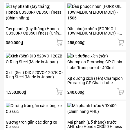
Tay phanh (tay thắng) Honda
Dầu phuộc nhún (FORK OIL
CB300R/ CB350 H’ness (Chính
10W MEDIUM LIQUI MOLY) –
hãng)
1506
350,000
₫
255,000
₫
Xích (Sên) DID 520VO-120ZB O-
Ring Steel (Made in Japan)
Xịt dưỡng xích (sên) Champion
Proracing GP Chain Lube
Transparent – 400ml
1,550,000
₫
240,000
₫
Gương tròn gắn các dòng xe
Má phanh (Bố thắng) trước
Classic
AHL cho Honda CB350 H’ness