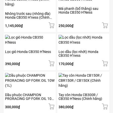
Má phanh (bố thắng) sau
Honda CB350 H’Ness
Nhông trước sau (nhông dĩa)
Honda CB350 H’ness (Chính
hãng)
1,145,000
₫
250,000
₫
Lọc gió Honda CB350 H’Ness
Lọc dầu (lọc nhớt) Honda
CB350 H’ness
390,000
₫
170,000
₫
Dầu phuộc CHAMPION
Tay côn Honda CB300R /
PRORACING GP FORK OIL 10W
CB350 H’Ness (Chính hãng)
(1L)
300,000
₫
380,000
₫