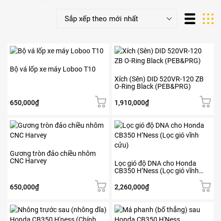
Bộ vá lốp xe máy Loboo T10
Xích (Sên) DID 520VR-120 ZB
O-Ring Black (PEB&PRG)
650,000
₫
1,910,000
₫
Gương tròn đảo chiều nhôm
CNC Harvey
Lọc gió độ DNA cho Honda
CB350 H’Ness (Lọc gió vĩnh
cửu)
650,000
₫
2,260,000
₫