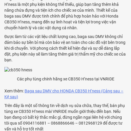
H’ness là một phụ kiện không thể thiếu, giúp bạn tăng thêm khả
năng chứa đựng và tiện ích cho chiếc xe của mình. Thiết kế của
baga sau DMV được tinh chỉnh để phù hợp hoàn hảo với Honda
CB350 H’ness, mang đến sự linh hoạt và tiện lợi trong việc vận
chuyển hành lý và các vật dụng cá nhân.
Được làm từ các vật liệu chất lượng cao, baga sau DMV không chỉ
đảm bảo sự bền bỉ mà còn bảo vệ an toàn cho các đồ vật bên trong
khi di chuyển. Với phong cách thiết kế hiện đại và sự dễ dàng lắp
đặt, phụ kiện này sẽ làm tăng thêm giá trị thẩm mỹ cho chiếc xe của
bạn.
Các phụ tùng chính hãng xe CB350 H’ness tại VNRIDE
Xem thêm:
Baga sau DMV cho HONDA CB350 H’ness (Cảng sau –
Kệ sau)
Trên đây là một số thông tin về dịch vụ sửa chữa, thay thế, bán phụ
tùng xe CB350 H’ness mài VNRIDE muốn giới thiệu đến bạn. Nếu
bạn đang có bất kỳ thắc mắc gì, đừng ngần ngại liên hệ với chúng
tôi qua số 0904116881 – 0868866646 – 0812968129 để được tư
vấn và hỗ trợ tốt nhất