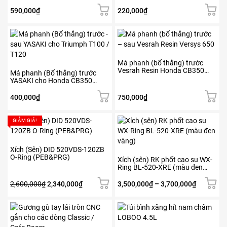
590,000
₫
220,000
₫
Má phanh (bố thắng) trước
Vesrah Resin Honda CB350
Má phanh (Bố thắng) trước
H’ness
YASAKI cho Honda CB350
H’ness
400,000
₫
750,000
₫
Sản
GIẢM GIÁ!
phẩm
này
có
Xích (Sên) DID 520VDS-120ZB
O-Ring (PEB&PRG)
nhiều
Xích (sên) RK phốt cao su WX-
Ring BL-520-XRE (màu đen
biến
vàng)
thể.
Giá
Giá
Khoảng
2,600,000
₫
2,340,000
₫
3,500,000
₫
–
3,700,000
₫
Các
gốc
hiện
giá:
tùy
là:
tại
từ
chọn
2,600,000₫.
là:
3,500,00
có
2,340,000₫.
đến