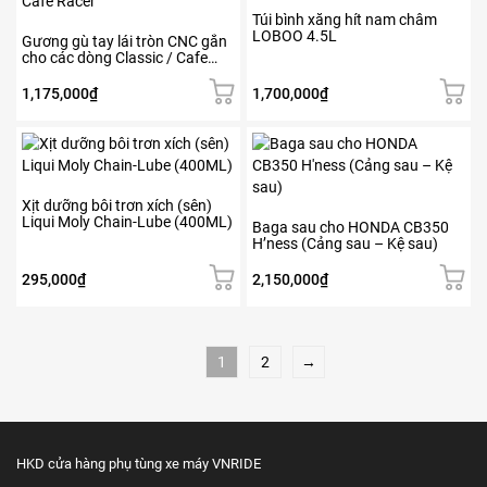
thể
3,700,00
Túi bình xăng hít nam châm
được
LOBOO 4.5L
Gương gù tay lái tròn CNC gắn
chọn
cho các dòng Classic / Cafe
trên
Racer
trang
1,175,000
₫
1,700,000
₫
sản
phẩm
Xịt dưỡng bôi trơn xích (sên)
Liqui Moly Chain-Lube (400ML)
Baga sau cho HONDA CB350
H’ness (Cảng sau – Kệ sau)
295,000
₫
2,150,000
₫
1
2
→
HKD cửa hàng phụ tùng xe máy VNRIDE