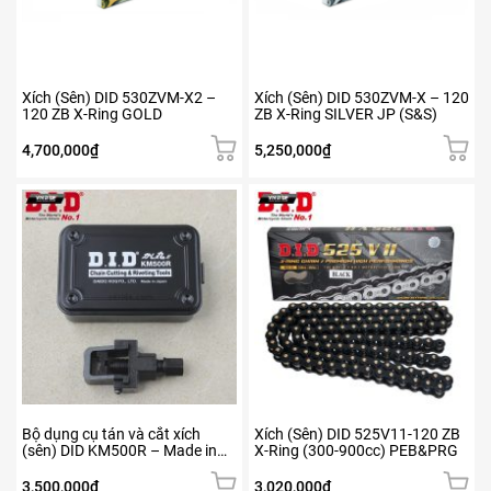
Xích (Sên) DID 530ZVM-X2 –
Xích (Sên) DID 530ZVM-X – 120
120 ZB X-Ring GOLD
ZB X-Ring SILVER JP (S&S)
4,700,000
₫
5,250,000
₫
Bộ dụng cụ tán và cắt xích
Xích (Sên) DID 525V11-120 ZB
(sên) DID KM500R – Made in
X-Ring (300-900cc) PEB&PRG
Japan
3,500,000
₫
3,020,000
₫