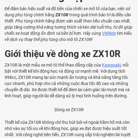
Để đảm bảo hiệu suất và độ bền của chiếc xe mô tô của bạn, việc sử
dụng phụ tùng chính hãng
ZX10R
trong quá trình bảo trì là điều cần
thiết. Phụ tùng chính hãng được sản xuất theo tiêu chuẩn cao nhất,
giúp tăng cường khả năng tương thích và kéo dài tuổi thọ, từ đó giúp
chiếc xe hoạt động ổn định và bền bỉ hơn. Hãy cùng
VNRide
tìm hiểu
về dịch vụ thay thế phụ tùng cho mô tô ZX10R!
Giới thiệu về dòng xe ZX10R
ZX10R là một mẫu xe mô tô thể thao đẳng cấp của
Kawasaki
, nổi
bật với thiết kế khí động học và động cơ mạnh mẽ. Với dung tích
998cc, ZX10R mang lại sức mạnh ấn tượng và khả năng tăng tốc
cực nhanh, phù hợp cho cả những cuộc đua tốc độ cao và những
chuyến đi dài. Xe được thiết kế để đem lại cảm giác lái mượt mà và
linh hoạt, giúp người lái dễ dàng xử lý mọi tình huống trên đường.
Dòng xe ZX10R
Thiết kế của ZX10R không chỉ thu hút bởi vẻ ngoài hầm hố mà còn
nhờ vào sự tối ưu về khí động học, giúp xe đạt được hiệu suất tốt
nhất. Với công nghệ tiên tiến, ZX10R cung cấp trải nghiệm lái tuyệt