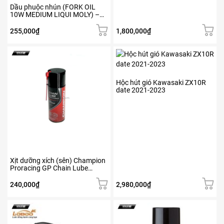
Dầu phuộc nhún (FORK OIL
10W MEDIUM LIQUI MOLY) –
1506
255,000
₫
1,800,000
₫
Hộc hút gió Kawasaki ZX10R
date 2021-2023
Xịt dưỡng xích (sên) Champion
Proracing GP Chain Lube
Transparent – 400ml
240,000
₫
2,980,000
₫