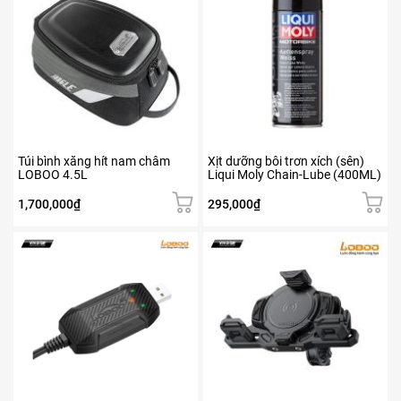
Túi bình xăng hít nam châm
Xịt dưỡng bôi trơn xích (sên)
LOBOO 4.5L
Liqui Moly Chain-Lube (400ML)
1,700,000
₫
295,000
₫
Sản
phẩm
này
có
nhiều
biến
thể.
Các
tùy