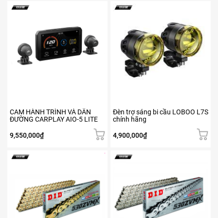
trang
từ
sản
1,700,000₫
phẩm
đến
1,950,000₫
CAM HÀNH TRÌNH VÀ DẪN
Đèn trợ sáng bi cầu LOBOO L7S
ĐƯỜNG CARPLAY AIO-5 LITE
chính hãng
9,550,000
₫
4,900,000
₫