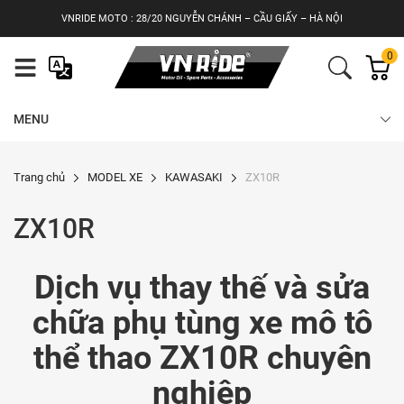
Skip
VNRIDE MOTO : 28/20 NGUYỄN CHÁNH – CẦU GIẤY – HÀ NỘI
to
content
0
MENU
Trang chủ
MODEL XE
KAWASAKI
ZX10R
ZX10R
Dịch vụ thay thế và sửa
chữa phụ tùng xe mô tô
thể thao ZX10R chuyên
nghiệp