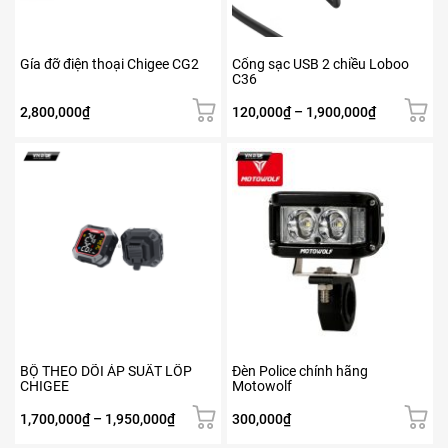
tùy
tùy
chọn
chọn
có
có
Gía đỡ điện thoại Chigee CG2
Cổng sạc USB 2 chiều Loboo
thể
thể
C36
được
được
chọn
chọn
Khoảng
2,800,000
₫
120,000
₫
–
1,900,000
₫
trên
trên
giá:
trang
trang
từ
Sản
sản
sản
120,000₫
phẩm
phẩm
phẩm
đến
này
1,900,000₫
có
nhiều
biến
thể.
Các
tùy
chọn
có
BỘ THEO DÕI ÁP SUẤT LỐP
Đèn Police chính hãng
thể
CHIGEE
Motowolf
được
chọn
Khoảng
1,700,000
₫
–
1,950,000
₫
300,000
₫
trên
giá: