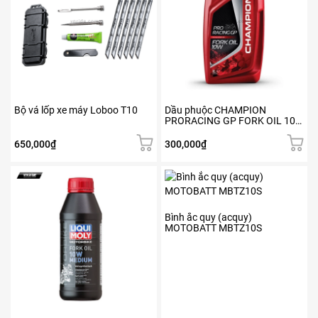
Bộ vá lốp xe máy Loboo T10
Dầu phuộc CHAMPION
PRORACING GP FORK OIL 10W
(1L)
650,000
₫
300,000
₫
Bình ắc quy (acquy)
MOTOBATT MBTZ10S