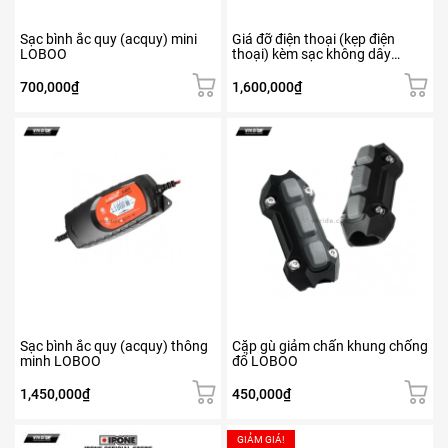
chọn
có
Sạc bình ắc quy (acquy) mini
Giá đỡ điện thoại (kẹp điện
thể
LOBOO
thoại) kèm sạc không dây
được
LOBOO
chọn
700,000
₫
1,600,000
₫
trên
trang
sản
phẩm
Sạc bình ắc quy (acquy) thông
Cặp gù giảm chấn khung chống
minh LOBOO
đổ LOBOO
1,450,000
₫
450,000
₫
GIẢM GIÁ!