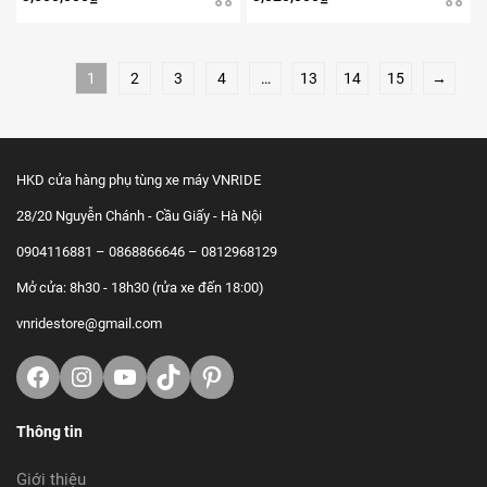
1
2
3
4
…
13
14
15
→
HKD cửa hàng phụ tùng xe máy VNRIDE
28/20 Nguyễn Chánh - Cầu Giấy - Hà Nội
0904116881 – 0868866646 – 0812968129
Mở cửa: 8h30 - 18h30 (rửa xe đến 18:00)
vnridestore@gmail.com
Facebook
Instagram
Youtube
TikTok
https://www.pinterest.com/vnrid
Thông tin
Giới thiệu