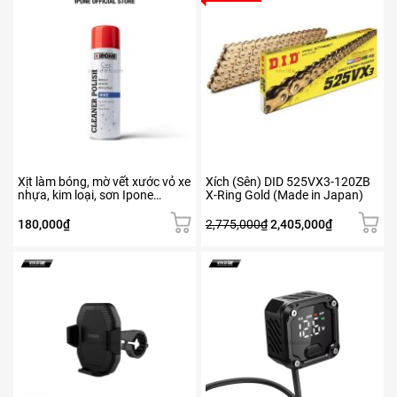
Xịt làm bóng, mờ vết xước vỏ xe
Xích (Sên) DID 525VX3-120ZB
nhựa, kim loại, sơn Ipone
X-Ring Gold (Made in Japan)
Cleaner Polish (250ml)
Giá
Giá
180,000
₫
2,775,000
₫
2,405,000
₫
gốc
hiện
là:
tại
Sản
Sản
2,775,000₫.
là:
phẩm
phẩm
2,405,000₫.
này
này
có
có
nhiều
nhiều
biến
biến
thể.
thể.
Các
Các