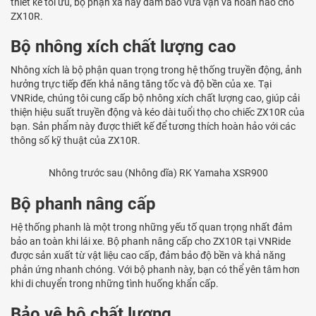
thiết kế tối ưu, bộ phận xả này đảm bảo vừa vặn và hoàn hảo cho
ZX10R.
Bộ nhông xích chất lượng cao
Nhông xích là bộ phận quan trọng trong hệ thống truyền động, ảnh
hưởng trực tiếp đến khả năng tăng tốc và độ bền của xe. Tại
VNRide, chúng tôi cung cấp bộ nhông xích chất lượng cao, giúp cải
thiện hiệu suất truyền động và kéo dài tuổi thọ cho chiếc ZX10R của
bạn. Sản phẩm này được thiết kế để tương thích hoàn hảo với các
thông số kỹ thuật của ZX10R.
Nhông trước sau (Nhông dĩa) RK Yamaha XSR900
Bộ phanh nâng cấp
Hệ thống phanh là một trong những yếu tố quan trọng nhất đảm
bảo an toàn khi lái xe. Bộ phanh nâng cấp cho ZX10R tại VNRide
được sản xuất từ vật liệu cao cấp, đảm bảo độ bền và khả năng
phản ứng nhanh chóng. Với bộ phanh này, bạn có thể yên tâm hơn
khi di chuyển trong những tình huống khẩn cấp.
Bảo vệ bô chất lượng