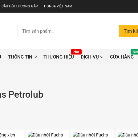
CÂU HỎI THƯỜNG GẶP
HONDA VIỆT NAM
Tìm
Tìm k
kiếm:
Hot
Ne
Ủ
THÔNG TIN
THƯƠNG HIỆU
DỊCH VỤ
CỬA HÀNG
s Petrolub