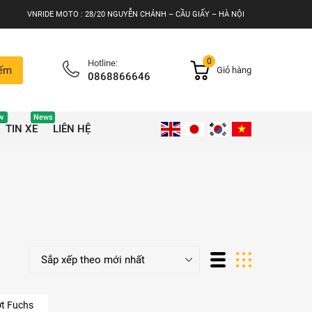
VNRIDE MOTO : 28/20 NGUYỄN CHÁNH – CẦU GIẤY – HÀ NỘI
0
Hotline:
iếm
Giỏ hàng
0868866646
w
News
TIN XE
LIÊN HỆ