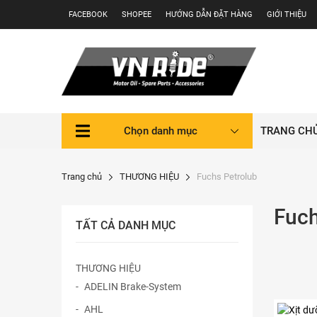
Skip
FACEBOOK
SHOPEE
HƯỚNG DẪN ĐẶT HÀNG
GIỚI THIỆU
to
content
Chọn danh mục
TRANG CH
Trang chủ
THƯƠNG HIỆU
Fuchs Petrolub
Fuch
TẤT CẢ DANH MỤC
THƯƠNG HIỆU
ADELIN Brake-System
AHL