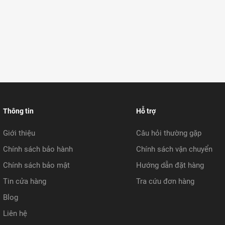
Thông tin
Hỗ trợ
Giới thiệu
Câu hỏi thường gặp
Chính sách bảo hành
Chính sách vận chuyển
Chính sách bảo mật
Hướng dẫn đặt hàng
Tin cửa hàng
Tra cứu đơn hàng
Blog
Liên hệ
com/vnridestore/?invite_code=d881458452a2465d88186ef8d4