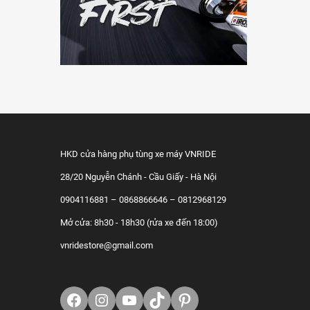
HKD cửa hàng phụ tùng xe máy VNRIDE
28/20 Nguyễn Chánh - Cầu Giấy - Hà Nội
0904116881 – 0868866646 – 0812968129
Mở cửa: 8h30 - 18h30 (rửa xe đến 18:00)
vnridestore@gmail.com
Facebook
Instagram
Youtube
TikTok
https://www.pinterest.