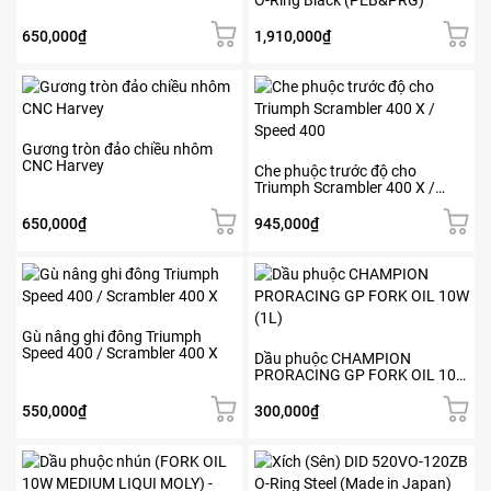
O-Ring Black (PEB&PRG)
650,000
₫
1,910,000
₫
Gương tròn đảo chiều nhôm
CNC Harvey
Che phuộc trước độ cho
Triumph Scrambler 400 X /
Speed 400
650,000
₫
945,000
₫
Sản
phẩm
này
có
Gù nâng ghi đông Triumph
Speed 400 / Scrambler 400 X
nhiều
Dầu phuộc CHAMPION
PRORACING GP FORK OIL 10W
biến
(1L)
thể.
550,000
₫
300,000
₫
Các
tùy
chọn
có