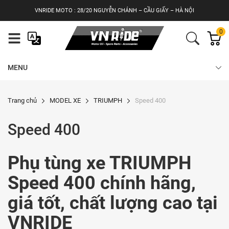
Skip
VNRIDE MOTO : 28/20 NGUYỄN CHÁNH – CẦU GIẤY – HÀ NỘI
to
content
0
MENU
Trang chủ
MODEL XE
TRIUMPH
Speed 400
Speed 400
Phụ tùng xe TRIUMPH
Speed 400 chính hãng,
giá tốt, chất lượng cao tại
VNRIDE