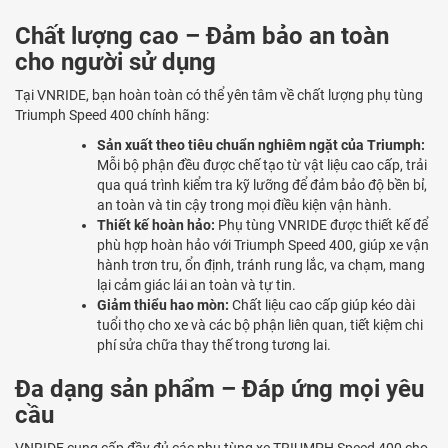
Chất lượng cao – Đảm bảo an toàn
cho người sử dụng
Tại VNRIDE, bạn hoàn toàn có thể yên tâm về chất lượng phụ tùng
Triumph Speed 400 chính hãng:
Sản xuất theo tiêu chuẩn nghiêm ngặt của Triumph:
Mỗi bộ phận đều được chế tạo từ vật liệu cao cấp, trải
qua quá trình kiểm tra kỹ lưỡng để đảm bảo độ bền bỉ,
an toàn và tin cậy trong mọi điều kiện vận hành.
Thiết kế hoàn hảo:
Phụ tùng VNRIDE được thiết kế để
phù hợp hoàn hảo với Triumph Speed 400, giúp xe vận
hành trơn tru, ổn định, tránh rung lắc, va chạm, mang
lại cảm giác lái an toàn và tự tin.
Giảm thiểu hao mòn:
Chất liệu cao cấp giúp kéo dài
tuổi thọ cho xe và các bộ phận liên quan, tiết kiệm chi
phí sửa chữa thay thế trong tương lai.
Đa dạng sản phẩm – Đáp ứng mọi yêu
cầu
VNRIDE cung cấp đầy đủ các phụ tùng xe TRIUMPH Speed 400 cho