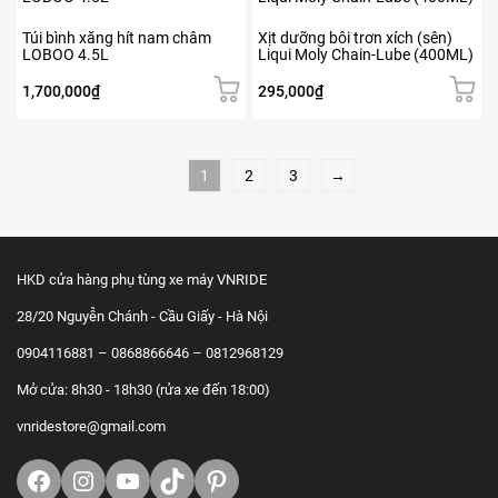
có
thể
Túi bình xăng hít nam châm
Xịt dưỡng bôi trơn xích (sên)
được
LOBOO 4.5L
Liqui Moly Chain-Lube (400ML)
chọn
trên
1,700,000
₫
295,000
₫
trang
sản
phẩm
1
2
3
→
HKD cửa hàng phụ tùng xe máy VNRIDE
28/20 Nguyễn Chánh - Cầu Giấy - Hà Nội
0904116881 – 0868866646 – 0812968129
Mở cửa: 8h30 - 18h30 (rửa xe đến 18:00)
vnridestore@gmail.com
Facebook
Instagram
Youtube
TikTok
https://www.pinterest.com/vnrid