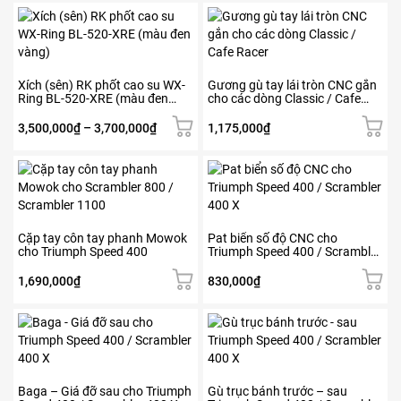
sản
là:
tại
Sản
phẩm
2,600,000₫.
là:
phẩm
2,340,000₫.
này
có
nhiều
Xích (sên) RK phốt cao su WX-
Gương gù tay lái tròn CNC gắn
Ring BL-520-XRE (màu đen
cho các dòng Classic / Cafe
biến
vàng)
Racer
thể.
Khoảng
3,500,000
₫
–
3,700,000
₫
1,175,000
₫
Các
giá:
tùy
từ
Sản
chọn
3,500,000₫
phẩm
có
đến
này
thể
3,700,000₫
có
được
nhiều
Cặp tay côn tay phanh Mowok
Pat biển số độ CNC cho
chọn
cho Triumph Speed 400
Triumph Speed 400 / Scrambler
biến
trên
400 X
thể.
trang
1,690,000
₫
830,000
₫
Các
sản
tùy
phẩm
chọn
có
thể
được
Baga – Giá đỡ sau cho Triumph
Gù trục bánh trước – sau
chọn