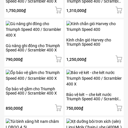
Speed 400 / Scrambler 400 X
Triumph Speed 400 / Scrambler
trên
400 X
trang
1,750,000
₫
1,310,000
₫
sản
phẩm
Sản
Sản
phẩm
phẩm
này
này
có
có
Kính chắn gió Harvey cho
Triumph Speed 400
nhiều
nhiều
Gù nâng ghi đông cho Triumph
Speed 400 / Scrambler 400 X
biến
biến
thể.
thể.
790,000
₫
1,250,000
₫
Các
Các
tùy
tùy
Sản
chọn
chọn
phẩm
có
có
này
thể
thể
có
Ốp bảo vệ gầm cho Triumph
được
được
Speed 400 / Scrambler 400 X
nhiều
Bảo vệ két – che két nước
chọn
chọn
Triumph Speed 400 / Scrambler
biến
trên
trên
400 X
thể.
trang
trang
850,000
₫
750,000
₫
Các
sản
sản
tùy
phẩm
phẩm
chọn