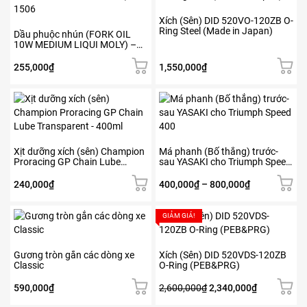
thể
Xích (Sên) DID 520VO-120ZB O-
được
Ring Steel (Made in Japan)
Dầu phuộc nhún (FORK OIL
chọn
10W MEDIUM LIQUI MOLY) –
trên
1506
trang
255,000
₫
1,550,000
₫
sản
phẩm
Sản
phẩm
này
có
nhiều
Xịt dưỡng xích (sên) Champion
Má phanh (Bố thắng) trước-
Proracing GP Chain Lube
sau YASAKI cho Triumph Speed
biến
Transparent – 400ml
400
thể.
Khoảng
240,000
₫
400,000
₫
–
800,000
₫
Các
giá:
tùy
từ
GIẢM GIÁ!
chọn
400,000₫
có
đến
thể
800,000₫
Gương tròn gắn các dòng xe
Xích (Sên) DID 520VDS-120ZB
được
Classic
O-Ring (PEB&PRG)
chọn
trên
Giá
Giá
590,000
₫
2,600,000
₫
2,340,000
₫
trang
gốc
hiện