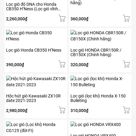
hãng)
Lọc gió độ DNA cho Honda
CB350 H’Ness (Lọc gió vĩnh
cửu)
2,260,000
₫
360,000
₫
Lọc gió Honda CB350 H’Ness
Lọc gió HONDA CBR150R /
CB150X (Chính hãng)
390,000
₫
320,000
₫
Hộc hút gió Kawasaki ZX10R
Lọc gió (lọc khí) Honda X-150
date 2021-2023
Bulleting
2,980,000
₫
310,000
₫
Lọc gió HONDA VRX400