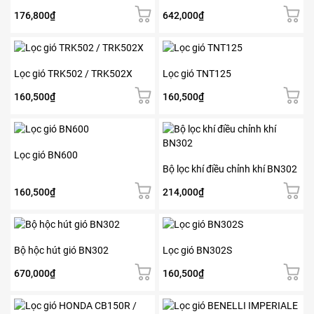
176,800
₫
642,000
₫
Lọc gió TRK502 / TRK502X
Lọc gió TNT125
160,500
₫
160,500
₫
Lọc gió BN600
Bộ lọc khí điều chỉnh khí BN302
160,500
₫
214,000
₫
Bộ hộc hút gió BN302
Lọc gió BN302S
670,000
₫
160,500
₫