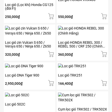
Lọc gió (Lọc khí) Honda CG125
(đời FI)
250,000
₫
550,000
₫
Lọc gió zin Vulcan S 650 /
Lọc gió HONDA REBEL 300 /
Versys 650 / Ninja 650 / Z650
REBEL 500 / CRF 250 (Chính
Hãng)
320,000
₫
360,000
₫
Lọc gió DNA Tiger 900
Lọc gió TRK251
2,950,000
₫
166,400
₫
Lọc gió 502C
Cụm lọc gió TRK502 / TRK502X