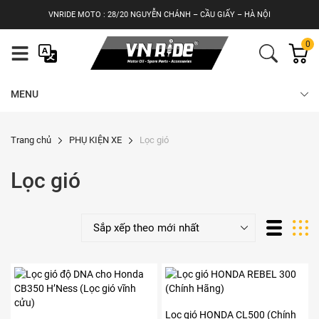
Skip
VNRIDE MOTO : 28/20 NGUYỄN CHÁNH – CẦU GIẤY – HÀ NỘI
to
content
0
MENU
Trang chủ
PHỤ KIỆN XE
Lọc gió
Lọc gió
Lọc gió HONDA CL500 (Chính