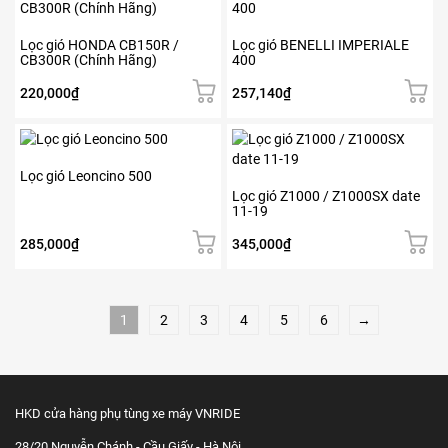
Lọc gió HONDA CB150R /
Lọc gió BENELLI IMPERIALE
CB300R (Chính Hãng)
400
220,000
₫
257,140
₫
Lọc gió Leoncino 500
Lọc gió Z1000 / Z1000SX date
11-19
285,000
₫
345,000
₫
1
2
3
4
5
6
→
HKD cửa hàng phụ tùng xe máy VNRIDE
28/20 Nguyễn Chánh - Cầu Giấy - Hà Nội