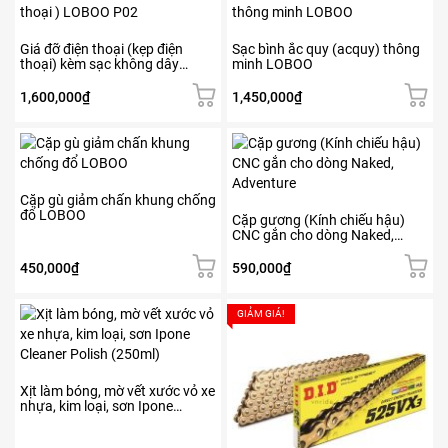
phẩm
này
có
Giá đỡ điện thoại (kẹp điện
Sạc bình ắc quy (acquy) thông
thoại) kèm sạc không dây
minh LOBOO
nhiều
LOBOO
biến
1,600,000
₫
1,450,000
₫
thể.
Các
tùy
chọn
có
Cặp gù giảm chấn khung chống
thể
đổ LOBOO
Cặp gương (Kính chiếu hậu)
được
CNC gắn cho dòng Naked,
chọn
Adventure
trên
450,000
₫
590,000
₫
trang
sản
GIẢM GIÁ!
phẩm
Xịt làm bóng, mờ vết xước vỏ xe
nhựa, kim loại, sơn Ipone
Cleaner Polish (250ml)