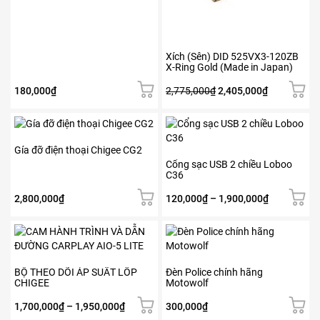
Xích (Sên) DID 525VX3-120ZB
X-Ring Gold (Made in Japan)
Giá
Giá
180,000
₫
2,775,000
₫
2,405,000
₫
gốc
hiện
là:
tại
Sản
Sản
2,775,000₫.
là:
phẩm
phẩm
2,405,000₫.
này
này
Gía đỡ điện thoại Chigee CG2
có
có
Cổng sạc USB 2 chiều Loboo
C36
nhiều
nhiều
biến
biến
Khoảng
2,800,000
₫
120,000
₫
–
1,900,000
₫
thể.
thể.
giá:
Các
Các
từ
Sản
tùy
tùy
120,000₫
phẩm
chọn
chọn
đến
này
có
có
1,900,000₫
có
BỘ THEO DÕI ÁP SUẤT LỐP
Đèn Police chính hãng
thể
thể
CHIGEE
Motowolf
nhiều
được
được
biến
chọn
chọn
Khoảng
1,700,000
₫
–
1,950,000
₫
300,000
₫
thể.
trên
trên