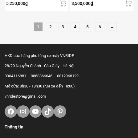
5,250,000
₫
3,500,000
₫
1
2
3
4
5
6
→
HKD cửa hàng phụ tùng xe máy VNRIDE
28/20 Nguyễn Chánh - Cầu Giấy - Hà Nội
0904116881 – 0868866646 – 0812968129
Mở cửa: 8h30 - 18h30 (rửa xe đến 18:00)
vnridestore@gmail.com
Facebook
Instagram
Youtube
TikTok
https://www.pinterest.com/vnrid
Thông tin