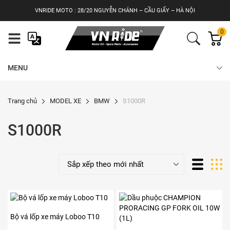
Skip
VNRIDE MOTO : 28/20 NGUYỄN CHÁNH – CẦU GIẤY – HÀ NỘI
to
content
0
MENU
Trang chủ
MODEL XE
BMW
S1000R
S1000R
Bộ vá lốp xe máy Loboo T10