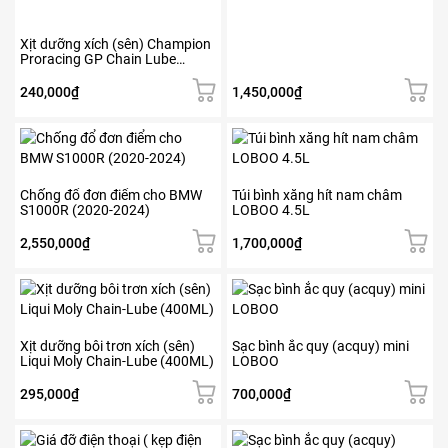
Xịt dưỡng xích (sên) Champion
Proracing GP Chain Lube
Transparent – 400ml
240,000
₫
1,450,000
₫
Chống đổ đơn điểm cho BMW
Túi bình xăng hít nam châm
S1000R (2020-2024)
LOBOO 4.5L
2,550,000
₫
1,700,000
₫
Xịt dưỡng bôi trơn xích (sên)
Sạc bình ắc quy (acquy) mini
Liqui Moly Chain-Lube (400ML)
LOBOO
295,000
₫
700,000
₫
Sản