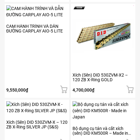
giá:
Các
trang
trang
từ
tùy
sản
sản
1,700,000₫
chọn
phẩm
phẩm
đến
có
1,950,000₫
CAM HÀNH TRÌNH VÀ DẪN
thể
ĐƯỜNG CARPLAY AIO-5 LITE
được
chọn
trên
trang
sản
phẩm
Xích (Sên) DID 530ZVM-X2 –
120 ZB X-Ring GOLD
9,550,000
₫
4,700,000
₫
Xích (Sên) DID 530ZVM-X – 120
ZB X-Ring SILVER JP (S&S)
Bộ dụng cụ tán và cắt xích
(sên) DID KM500R – Made in
Japan