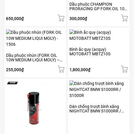
Dầu phuộc CHAMPION
PRORACING GP FORK OIL 10W
(1L)
650,000
₫
300,000
₫
Bình ắc quy (acquy)
MOTOBATT MBTZ10S
Dầu phuộc nhún (FORK OIL
10W MEDIUM LIQUI MOLY) –
1506
255,000
₫
1,800,000
₫
Dán chống trượt bình xăng
NIGHTCAT BMW S1000RR /
S1000R