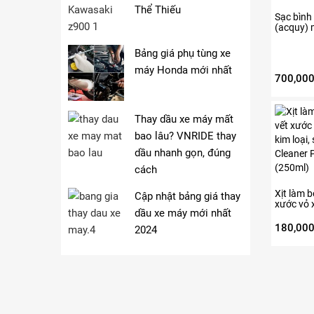
Thể Thiếu
Sạc bình
(acquy)
Bảng giá phụ tùng xe
máy Honda mới nhất
700,00
Thay dầu xe máy mất
bao lâu? VNRIDE thay
dầu nhanh gọn, đúng
cách
Xịt làm 
Cập nhật bảng giá thay
xước vỏ 
dầu xe máy mới nhất
loại, sơn
Cleaner 
180,00
2024
(250ml)