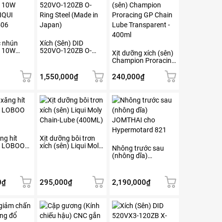
 nhún
Xích (Sên) DID
L 10W
520VO-120ZB O-
Xịt dưỡng xích (sên)
IQUI
Ring Steel (Made in
Champion Proracing
506
Japan)
GP Chain Lube
Transparent – 400ml
1,550,000
₫
240,000
₫
ng hít
Xịt dưỡng bôi trơn
m LOBOO
xích (sên) Liqui Moly
Nhông trước sau
Chain-Lube (400ML)
(nhông dĩa)
JOMTHAI cho
Hypermotard 821
0
₫
295,000
₫
2,190,000
₫