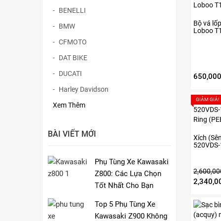
BENELLI
Bộ vá lố
BMW
Loboo T
CFMOTO
DAT BIKE
DUCATI
650,00
Harley Davidson
GIẢM GIÁ!
Xem Thêm
BÀI VIẾT MỚI
Xích (Sê
520VDS-
Ring (P
Phụ Tùng Xe Kawasaki
2,600,00
Z800: Các Lựa Chọn
Giá
2,340,0
Tốt Nhất Cho Bạn
gốc
là:
Top 5 Phụ Tùng Xe
2,600,0
Kawasaki Z900 Không