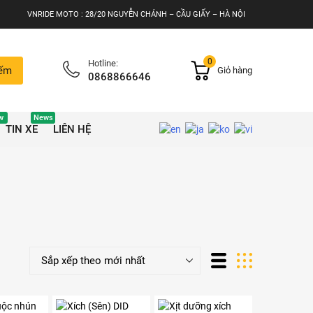
VNRIDE MOTO : 28/20 NGUYỄN CHÁNH – CẦU GIẤY – HÀ NỘI
0
Hotline:
iếm
Giỏ hàng
0868866646
w
News
TIN XE
LIÊN HỆ