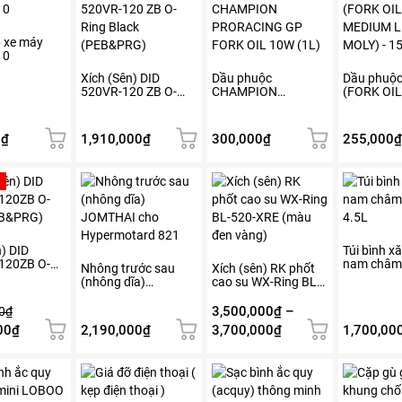
p xe máy
10
Xích (Sên) DID
Dầu phuộc
Dầu phuộc
520VR-120 ZB O-
CHAMPION
(FORK OI
Ring Black
PRORACING GP
MEDIUM L
(PEB&PRG)
FORK OIL 10W (1L)
MOLY) – 1
0
₫
1,910,000
₫
300,000
₫
255,000
₫
Sản
phẩm
này
có
nhiều
n) DID
Túi bình xă
120ZB O-
nam châ
biến
Nhông trước sau
Xích (sên) RK phốt
EB&PRG)
4.5L
(nhông dĩa)
cao su WX-Ring BL-
thể.
JOMTHAI cho
520-XRE (màu đen
Các
Hyperstrada 821
vàng)
3,500,000
₫
–
0
₫
tùy
Giá
Khoảng
00
₫
2,190,000
₫
3,700,000
₫
1,700,00
chọn
hiện
giá:
có
tại
từ
Sản
thể
00₫.
là:
phẩm
3,500,000₫
được