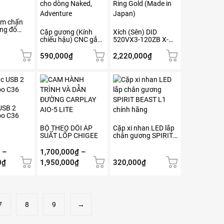
ảm chấn
ng đổ
Cặp gương (Kính
Xích (Sên) DID
chiếu hậu) CNC gắn
520VX3-120ZB X-
cho dòng Naked,
Ring Gold (Made in
Adventure
Japan)
590,000
₫
2,220,000
₫
Sản
phẩm
này
có
USB 2
oo C36
nhiều
biến
BỘ THEO DÕI ÁP
Cặp xi nhan LED lắp
SUẤT LỐP CHIGEE
chân gương SPIRIT
thể.
BEAST L1 chính
Các
hãng
–
1,700,000
₫
–
tùy
Khoảng
Khoảng
0
₫
1,950,000
₫
320,000
₫
chọn
giá:
giá:
có
từ
từ
thể
120,000₫
1,700,000₫
được
đến
đến
7
8
9
→
chọn
1,900,000₫
1,950,000₫
trên