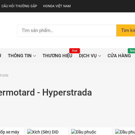
CÂU HỎI THƯỜNG GẶP
HONDA VIỆT NAM
Tìm
Tìm k
kiếm:
Hot
Ne
Ủ
THÔNG TIN
THƯƠNG HIỆU
DỊCH VỤ
CỬA HÀNG
trada
rmotard - Hyperstrada