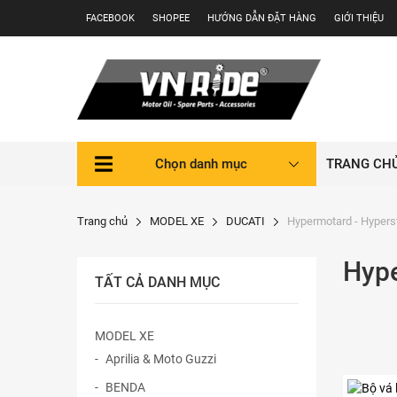
Skip
FACEBOOK
SHOPEE
HƯỚNG DẪN ĐẶT HÀNG
GIỚI THIỆU
to
content
Chọn danh mục
TRANG CH
Trang chủ
MODEL XE
DUCATI
Hypermotard - Hypers
Hype
TẤT CẢ DANH MỤC
MODEL XE
Aprilia & Moto Guzzi
BENDA