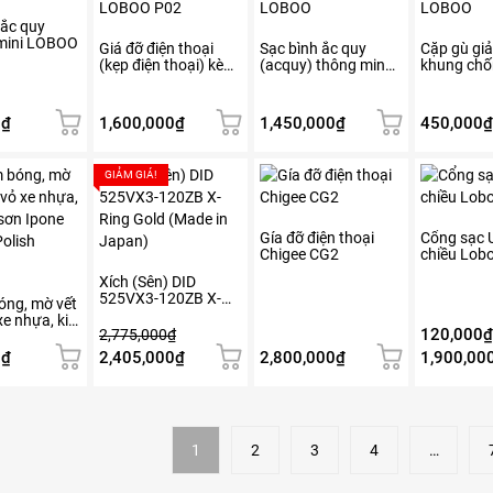
này
2,340,000₫.
đến
chọn
có
3,700,000₫
 ắc quy
trên
 mini LOBOO
nhiều
Giá đỡ điện thoại
Sạc bình ắc quy
Cặp gù gi
trang
(kẹp điện thoại) kèm
(acquy) thông minh
khung chố
biến
sản
sạc không dây
LOBOO
LOBOO
thể.
phẩm
LOBOO
Các
0
₫
1,600,000
₫
1,450,000
₫
450,000
₫
tùy
chọn
Sản
Sản
có
GIẢM GIÁ!
phẩm
phẩm
thể
này
này
được
có
có
Gía đỡ điện thoại
Cổng sạc 
chọn
Chigee CG2
chiều Lob
nhiều
nhiều
trên
biến
biến
Xích (Sên) DID
trang
525VX3-120ZB X-
thể.
thể.
bóng, mờ vết
sản
Ring Gold (Made in
xe nhựa, kim
Các
Các
phẩm
Japan)
120,000
₫
2,775,000
₫
 Ipone
tùy
tùy
Polish
Giá
Giá
0
₫
2,405,000
₫
2,800,000
₫
1,900,00
chọn
chọn
gốc
hiện
có
có
là:
tại
thể
thể
2,775,000₫.
là:
được
được
2,405,000₫.
1
2
3
4
…
chọn
chọn
trên
trên