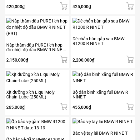
RACE) (1L)
trang
420,000
₫
425,000
₫
sản
phẩm
Sản
phẩm
này
có
Dè chắn bùn gắp sau BMW
R1200 R NINE T
nhiều
Nắp thăm dầu PURE tích hợp
đo nhiệt độ dầu BMW R NINE T
biến
(R9T)
thể.
2,150,000
₫
2,200,000
₫
Các
tùy
chọn
có
thể
Xịt dưỡng xích Liqui Moly
Bộ dán bình xăng full BMW R
được
Chain-Lube (250ML)
NINE T
chọn
trên
265,000
₫
455,000
₫
trang
sản
Sản
phẩm
phẩm
này
Bảo vệ tay lái BMW R NINE T
có
Ốp bảo vệ gầm BMW R1200 R