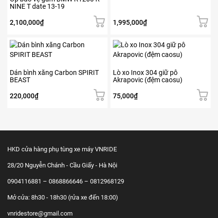
NINE T date 13-19
nhiều
biến
2,100,000
₫
1,995,000
₫
thể.
Các
tùy
chọn
có
Dán bình xăng Carbon SPIRIT
Lò xo Inox 304 giữ pô
thể
BEAST
Akrapovic (đệm caosu)
được
chọn
220,000
₫
75,000
₫
trên
trang
sản
phẩm
HKD cửa hàng phụ tùng xe máy VNRIDE
28/20 Nguyễn Chánh - Cầu Giấy - Hà Nội
0904116881 – 0868866646 – 0812968129
Mở cửa: 8h30 - 18h30 (rửa xe đến 18:00)
vnridestore@gmail.com