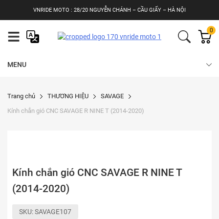
Skip
VNRIDE MOTO : 28/20 NGUYỄN CHÁNH – CẦU GIẤY – HÀ NỘI
to
content
0
MENU
Trang chủ
THƯƠNG HIỆU
SAVAGE
Kính chắn gió CNC SAVAGE R NINE T (2014-2020)
Kính chắn gió CNC SAVAGE R NINE T
(2014-2020)
SKU:
SAVAGE107